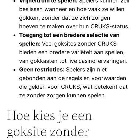
Vrijheid om te spelen:
Spelers kunnen zelf
beslissen wanneer en hoe vaak ze willen
gokken, zonder dat ze zich zorgen
hoeven te maken over hun CRUKS-status.
Toegang tot een bredere selectie van
spellen:
Veel goksites zonder CRUKS
bieden een bredere variëteit aan spellen,
van gokkasten tot live casino-ervaringen.
Geen restricties:
Spelers zijn niet
gebonden aan de regels en voorwaarden
die gelden voor CRUKS, wat betekent dat
ze zonder zorgen kunnen spelen.
Hoe kies je een
goksite zonder