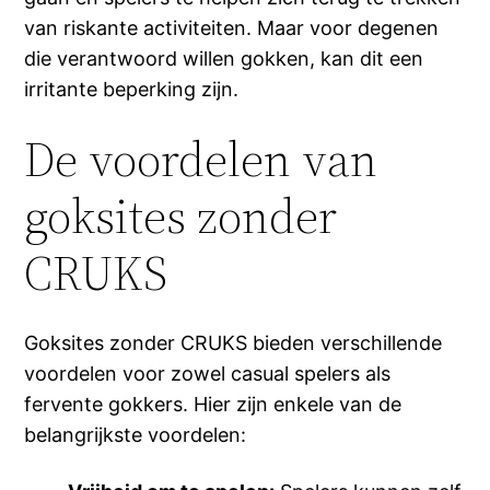
van riskante activiteiten. Maar voor degenen
die verantwoord willen gokken, kan dit een
irritante beperking zijn.
De voordelen van
goksites zonder
CRUKS
Goksites zonder CRUKS bieden verschillende
voordelen voor zowel casual spelers als
fervente gokkers. Hier zijn enkele van de
belangrijkste voordelen: