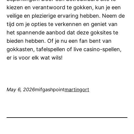
kiezen en verantwoord te gokken, kun je een
veilige en plezierige ervaring hebben. Neem de
tijd om je opties te verkennen en geniet van
het spannende aanbod dat deze goksites te
bieden hebben. Of je nu een fan bent van
gokkasten, tafelspellen of live casino-spellen,
er is voor elk wat wils!
May 6, 2026
mifgashpoint
martingort