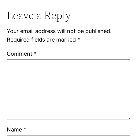
Leave a Reply
Your email address will not be published.
Required fields are marked
*
Comment
*
Name
*