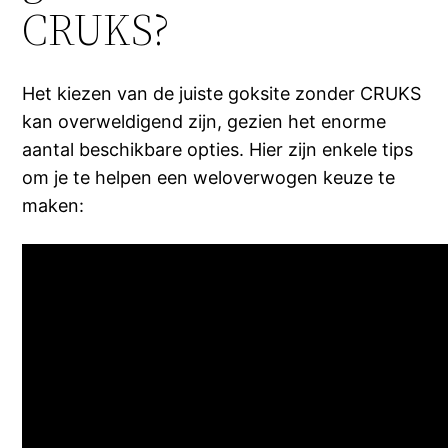
CRUKS?
Het kiezen van de juiste goksite zonder CRUKS
kan overweldigend zijn, gezien het enorme
aantal beschikbare opties. Hier zijn enkele tips
om je te helpen een weloverwogen keuze te
maken: