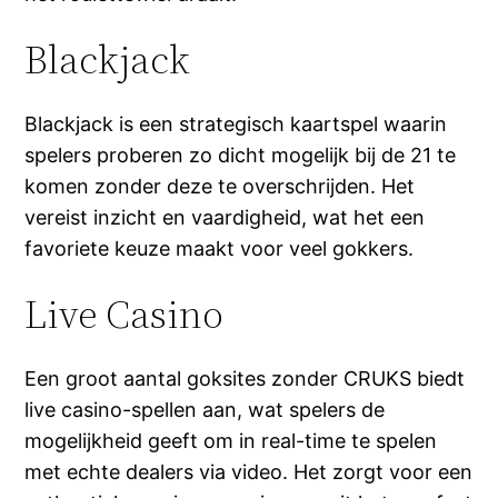
Blackjack
Blackjack is een strategisch kaartspel waarin
spelers proberen zo dicht mogelijk bij de 21 te
komen zonder deze te overschrijden. Het
vereist inzicht en vaardigheid, wat het een
favoriete keuze maakt voor veel gokkers.
Live Casino
Een groot aantal goksites zonder CRUKS biedt
live casino-spellen aan, wat spelers de
mogelijkheid geeft om in real-time te spelen
met echte dealers via video. Het zorgt voor een