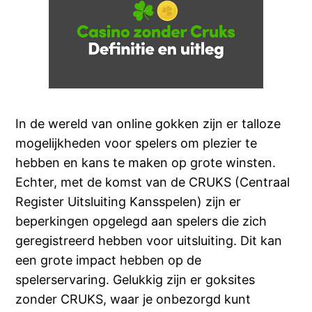
In de wereld van online gokken zijn er talloze
mogelijkheden voor spelers om plezier te
hebben en kans te maken op grote winsten.
Echter, met de komst van de CRUKS (Centraal
Register Uitsluiting Kansspelen) zijn er
beperkingen opgelegd aan spelers die zich
geregistreerd hebben voor uitsluiting. Dit kan
een grote impact hebben op de
spelerservaring. Gelukkig zijn er goksites
zonder CRUKS, waar je onbezorgd kunt