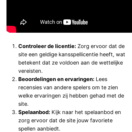
Controleer de licentie:
Zorg ervoor dat de
site een geldige kansspellicentie heeft, wat
betekent dat ze voldoen aan de wettelijke
vereisten.
Beoordelingen en ervaringen:
Lees
recensies van andere spelers om te zien
welke ervaringen zij hebben gehad met de
site.
Spelaanbod:
Kijk naar het spelaanbod en
zorg ervoor dat de site jouw favoriete
spellen aanbiedt.