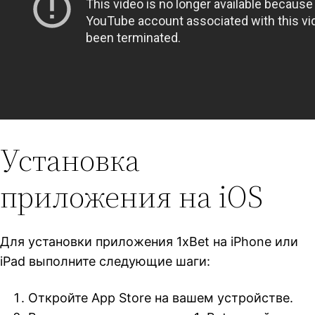
Установка
приложения на iOS
Для установки приложения 1xBet на iPhone или
iPad выполните следующие шаги:
Откройте App Store на вашем устройстве.