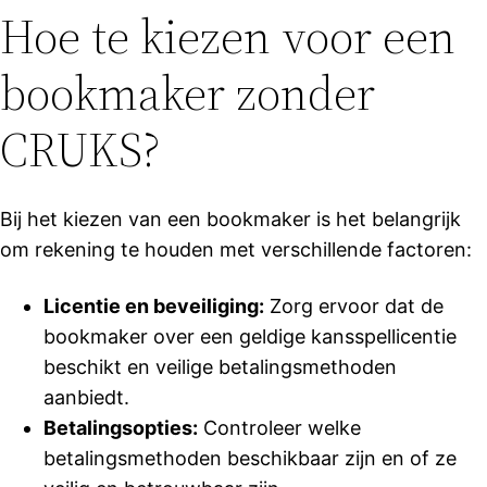
Hoe te kiezen voor een
bookmaker zonder
CRUKS?
Bij het kiezen van een bookmaker is het belangrijk
om rekening te houden met verschillende factoren:
Licentie en beveiliging:
Zorg ervoor dat de
bookmaker over een geldige kansspellicentie
beschikt en veilige betalingsmethoden
aanbiedt.
Betalingsopties:
Controleer welke
betalingsmethoden beschikbaar zijn en of ze