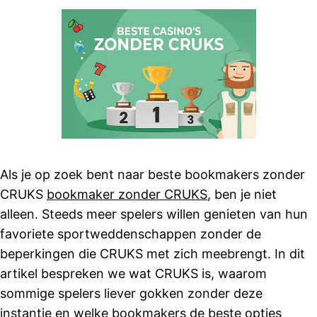
Als je op zoek bent naar beste bookmakers zonder
CRUKS
bookmaker zonder CRUKS
, ben je niet
alleen. Steeds meer spelers willen genieten van hun
favoriete sportweddenschappen zonder de
beperkingen die CRUKS met zich meebrengt. In dit
artikel bespreken we wat CRUKS is, waarom
sommige spelers liever gokken zonder deze
instantie en welke bookmakers de beste opties