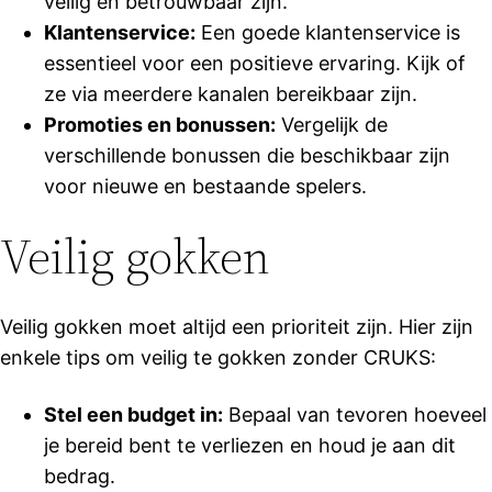
veilig en betrouwbaar zijn.
Klantenservice:
Een goede klantenservice is
essentieel voor een positieve ervaring. Kijk of
ze via meerdere kanalen bereikbaar zijn.
Promoties en bonussen:
Vergelijk de
verschillende bonussen die beschikbaar zijn
voor nieuwe en bestaande spelers.
Veilig gokken
Veilig gokken moet altijd een prioriteit zijn. Hier zijn
enkele tips om veilig te gokken zonder CRUKS:
Stel een budget in:
Bepaal van tevoren hoeveel
je bereid bent te verliezen en houd je aan dit
bedrag.