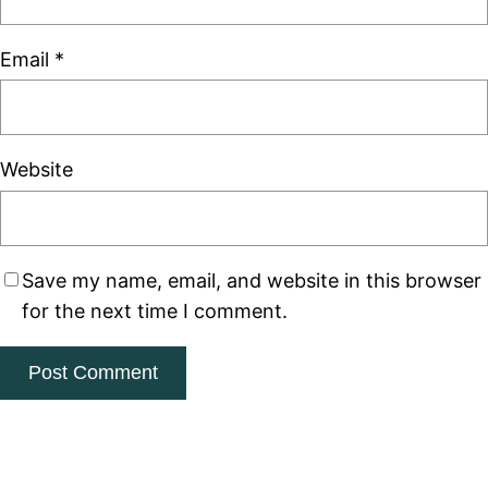
Email
*
Website
Save my name, email, and website in this browser
for the next time I comment.