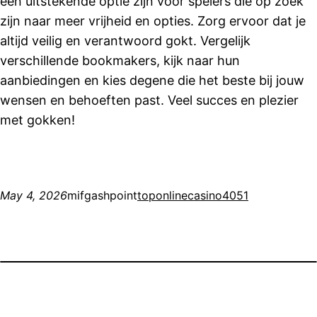
een uitstekende optie zijn voor spelers die op zoek
zijn naar meer vrijheid en opties. Zorg ervoor dat je
altijd veilig en verantwoord gokt. Vergelijk
verschillende bookmakers, kijk naar hun
aanbiedingen en kies degene die het beste bij jouw
wensen en behoeften past. Veel succes en plezier
met gokken!
May 4, 2026
mifgashpoint
toponlinecasino4051