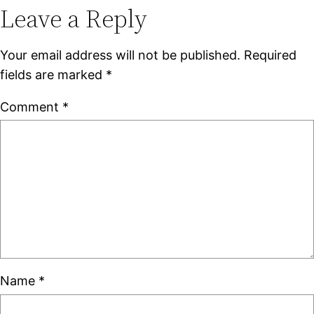
Leave a Reply
Your email address will not be published.
Required
fields are marked
*
Comment
*
Name
*