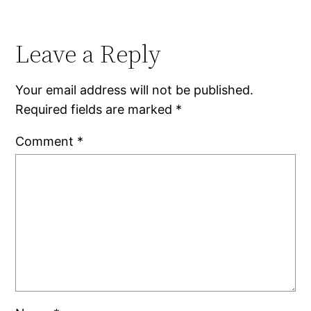
Leave a Reply
Your email address will not be published.
Required fields are marked
*
Comment
*