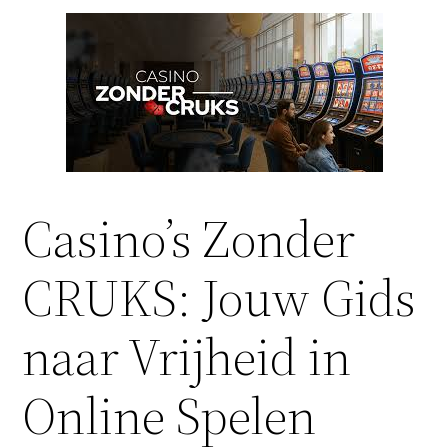
Casino’s Zonder
CRUKS: Jouw Gids
naar Vrijheid in
Online Spelen