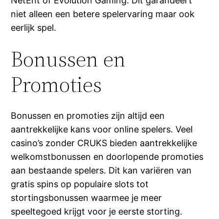
NetEnt of Evolution Gaming. Dit garandeert
niet alleen een betere spelervaring maar ook
eerlijk spel.
Bonussen en
Promoties
Bonussen en promoties zijn altijd een
aantrekkelijke kans voor online spelers. Veel
casino’s zonder CRUKS bieden aantrekkelijke
welkomstbonussen en doorlopende promoties
aan bestaande spelers. Dit kan variëren van
gratis spins op populaire slots tot
stortingsbonussen waarmee je meer
speeltegoed krijgt voor je eerste storting.