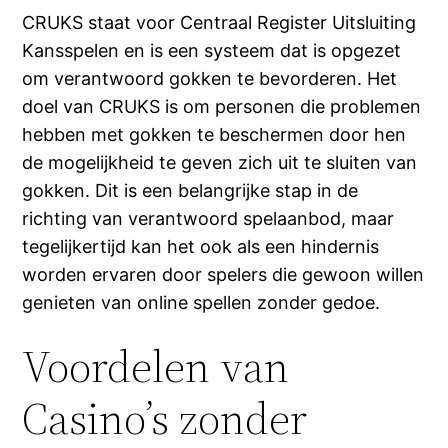
CRUKS staat voor Centraal Register Uitsluiting
Kansspelen en is een systeem dat is opgezet
om verantwoord gokken te bevorderen. Het
doel van CRUKS is om personen die problemen
hebben met gokken te beschermen door hen
de mogelijkheid te geven zich uit te sluiten van
gokken. Dit is een belangrijke stap in de
richting van verantwoord spelaanbod, maar
tegelijkertijd kan het ook als een hindernis
worden ervaren door spelers die gewoon willen
genieten van online spellen zonder gedoe.
Voordelen van
Casino’s zonder