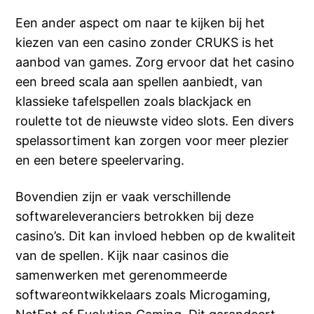
Een ander aspect om naar te kijken bij het
kiezen van een casino zonder CRUKS is het
aanbod van games. Zorg ervoor dat het casino
een breed scala aan spellen aanbiedt, van
klassieke tafelspellen zoals blackjack en
roulette tot de nieuwste video slots. Een divers
spelassortiment kan zorgen voor meer plezier
en een betere speelervaring.
Bovendien zijn er vaak verschillende
softwareleveranciers betrokken bij deze
casino’s. Dit kan invloed hebben op de kwaliteit
van de spellen. Kijk naar casinos die
samenwerken met gerenommeerde
softwareontwikkelaars zoals Microgaming,