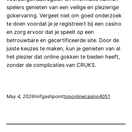
spelers genieten van een veilige en plezierige
gokervaring. Vergeet niet om goed onderzoek
te doen voordat je je registreert bij een casino
en zorg ervoor dat je speelt op een
betrouwbare en gecertificeerde site. Door de
juiste keuzes te maken, kun je genieten van al
het plezier dat online gokken te bieden heeft,
zonder de complicaties van CRUKS.
May 4, 2026
mifgashpoint
toponlinecasino4051