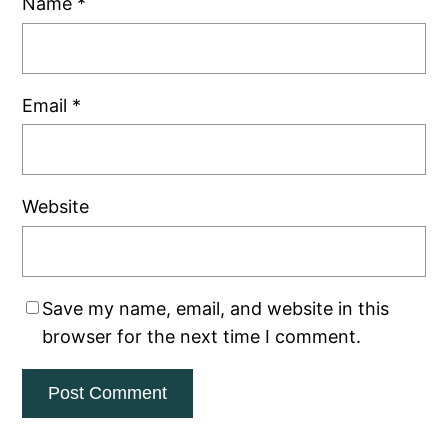
Name
*
Email
*
Website
Save my name, email, and website in this
browser for the next time I comment.