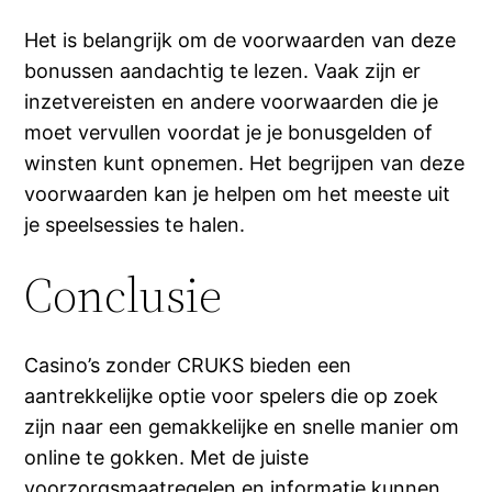
Het is belangrijk om de voorwaarden van deze
bonussen aandachtig te lezen. Vaak zijn er
inzetvereisten en andere voorwaarden die je
moet vervullen voordat je je bonusgelden of
winsten kunt opnemen. Het begrijpen van deze
voorwaarden kan je helpen om het meeste uit
je speelsessies te halen.
Conclusie
Casino’s zonder CRUKS bieden een
aantrekkelijke optie voor spelers die op zoek
zijn naar een gemakkelijke en snelle manier om
online te gokken. Met de juiste
voorzorgsmaatregelen en informatie kunnen