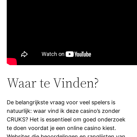
Waar te Vinden?
De belangrijkste vraag voor veel spelers is
natuurlijk: waar vind ik deze casino’s zonder
CRUKS? Het is essentieel om goed onderzoek
te doen voordat je een online casino kiest.
Websites die beoordelingen en ranglijsten van