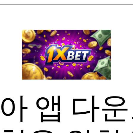
코리아 앱 다