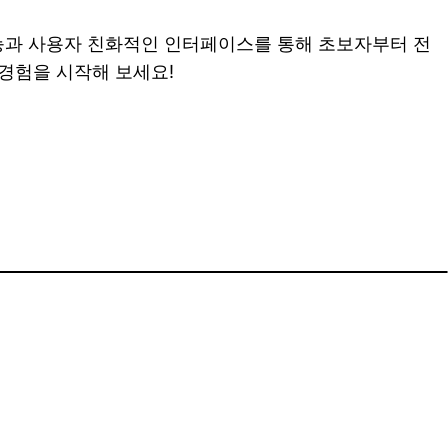
기능과 사용자 친화적인 인터페이스를 통해 초보자부터 전
팅 경험을 시작해 보세요!