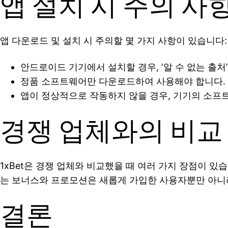
앱 설치 시 주의 사
앱 다운로드 및 설치 시 주의할 몇 가지 사항이 있습니다:
안드로이드 기기에서 설치할 경우, ‘알 수 없는 출처
정품 소프트웨어만 다운로드하여 사용해야 합니다. 
앱이 정상적으로 작동하지 않을 경우, 기기의 소프
경쟁 업체와의 비교
1xBet은 경쟁 업체와 비교했을 때 여러 가지 장점이 있
는 보너스와 프로모션은 새롭게 가입한 사용자뿐만 아니
결론