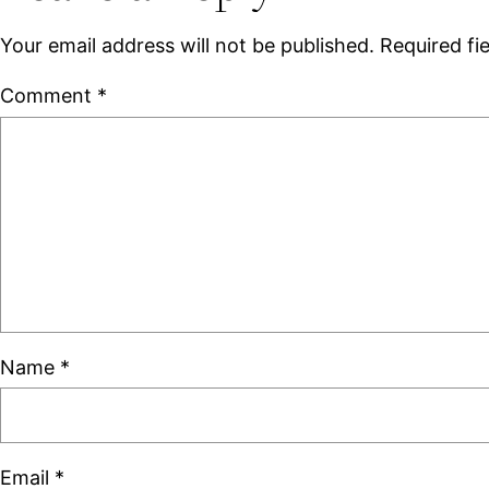
Your email address will not be published.
Required fi
Comment
*
Name
*
Email
*