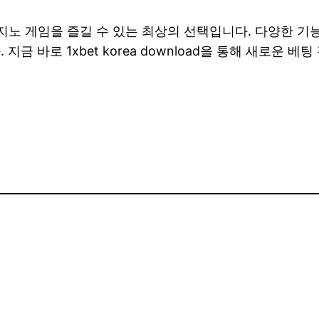
카지노 게임을 즐길 수 있는 최상의 선택입니다. 다양한 
 바로 1xbet korea download을 통해 새로운 베