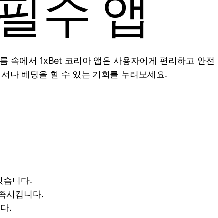
 필수 앱
름 속에서 1xBet 코리아 앱은 사용자에게 편리하고 안전
서나 베팅을 할 수 있는 기회를 누려보세요.
있습니다.
충족시킵니다.
다.