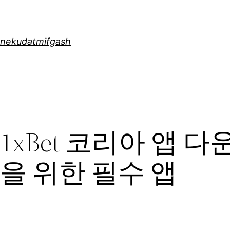
Skip
to
content
nekudatmifgash
1xBet 코리아 앱 
을 위한 필수 앱