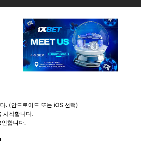
 (안드로이드 또는 iOS 선택)
을 시작합니다.
그인합니다.