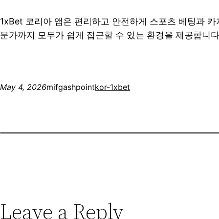
1xBet 코리아 앱은 편리하고 안전하게 스포츠 베팅과 
문가까지 모두가 쉽게 접근할 수 있는 환경을 제공합니다. 지금
May 4, 2026
mifgashpoint
kor-1xbet
Leave a Reply