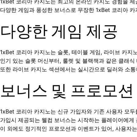
1xBet 코리아 카지노는 최고의 온라인 카지노 경험을 
다양한 게임과 풍성한 보너스로 무장한 1xBet 코리아 
다양한 게임 제공
1xBet 코리아 카지노는 슬롯, 테이블 게임, 라이브 카
인기 있는 슬롯 머신부터, 룰렛 및 블랙잭과 같은 클래식
또한 라이브 카지노 섹션에서는 실시간으로 딜러와 소통하
보너스 및 프로모션
1xBet 코리아 카지노는 신규 가입자와 기존 사용자 모
가입시 제공되는 웰컴 보너스는 시작하는 플레이어에게 
이 외에도 정기적인 프로모션과 이벤트가 있어, 사용자는