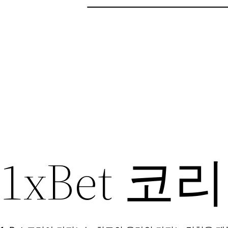
1xBet 