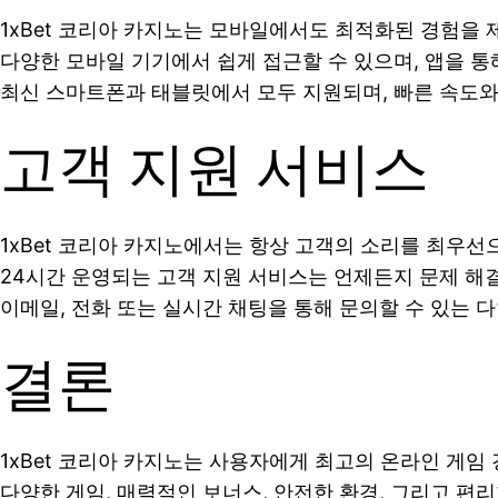
1xBet 코리아 카지노는 모바일에서도 최적화된 경험을 
다양한 모바일 기기에서 쉽게 접근할 수 있으며, 앱을 통
최신 스마트폰과 태블릿에서 모두 지원되며, 빠른 속도
고객 지원 서비스
1xBet 코리아 카지노에서는 항상 고객의 소리를 최우선
24시간 운영되는 고객 지원 서비스는 언제든지 문제 해
이메일, 전화 또는 실시간 채팅을 통해 문의할 수 있는 
결론
1xBet 코리아 카지노는 사용자에게 최고의 온라인 게임
다양한 게임, 매력적인 보너스, 안전한 환경, 그리고 편