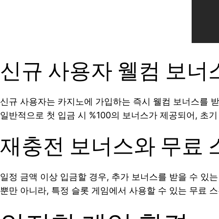
신규 사용자 웰컴 보너
신규 사용자는 카지노에 가입하는 즉시 웰컴 보너스를 받
일반적으로 첫 입금 시 %100의 보너스가 제공되어, 초기
재충전 보너스와 무료 
일정 금액 이상 입금할 경우, 추가 보너스를 받을 수 있
뿐만 아니라, 특정 슬롯 게임에서 사용할 수 있는 무료 