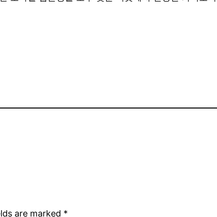
elds are marked
*