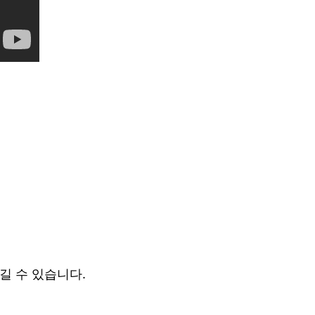
길 수 있습니다.