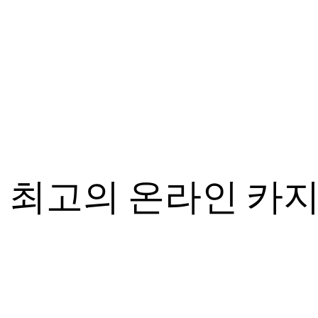
지노 최고의 온라인 카