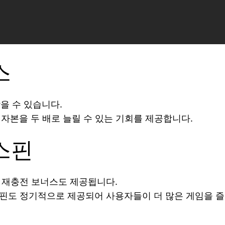
스
을 수 있습니다.
 자본을 두 배로 늘릴 수 있는 기회를 제공합니다.
스핀
는 재충전 보너스도 제공됩니다.
스핀도 정기적으로 제공되어 사용자들이 더 많은 게임을 즐