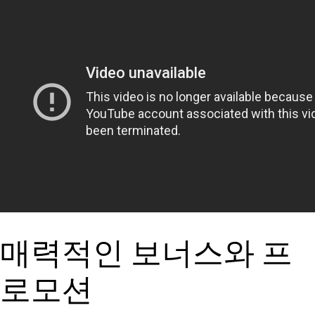
매력적인 보너스와 프
로모션