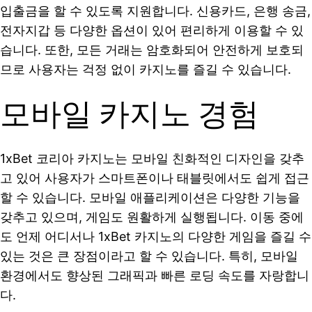
입출금을 할 수 있도록 지원합니다. 신용카드, 은행 송금,
전자지갑 등 다양한 옵션이 있어 편리하게 이용할 수 있
습니다. 또한, 모든 거래는 암호화되어 안전하게 보호되
므로 사용자는 걱정 없이 카지노를 즐길 수 있습니다.
모바일 카지노 경험
1xBet 코리아 카지노는 모바일 친화적인 디자인을 갖추
고 있어 사용자가 스마트폰이나 태블릿에서도 쉽게 접근
할 수 있습니다. 모바일 애플리케이션은 다양한 기능을
갖추고 있으며, 게임도 원활하게 실행됩니다. 이동 중에
도 언제 어디서나 1xBet 카지노의 다양한 게임을 즐길 수
있는 것은 큰 장점이라고 할 수 있습니다. 특히, 모바일
환경에서도 향상된 그래픽과 빠른 로딩 속도를 자랑합니
다.