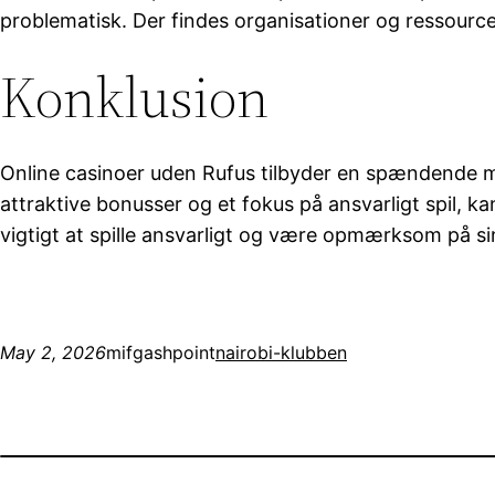
problematisk. Der findes organisationer og ressource
Konklusion
Online casinoer uden Rufus tilbyder en spændende muli
attraktive bonusser og et fokus på ansvarligt spil, 
vigtigt at spille ansvarligt og være opmærksom på sin 
May 2, 2026
mifgashpoint
nairobi-klubben