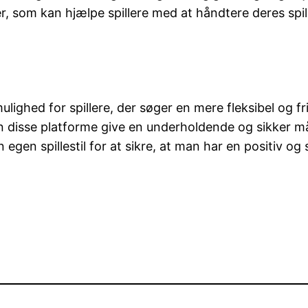
r, som kan hjælpe spillere med at håndtere deres spi
ghed for spillere, der søger en mere fleksibel og fri 
kan disse platforme give en underholdende og sikker m
egen spillestil for at sikre, at man har en positiv og 