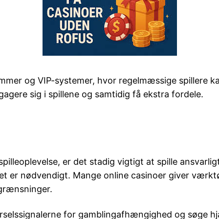
mmer og VIP-systemer, hvor regelmæssige spillere kan
gere sig i spillene og samtidig få ekstra fordele.
illeoplevelse, er det stadig vigtigt at spille ansvarli
 det er nødvendigt. Mange online casinoer giver værktø
grænsninger.
lssignalerne for gamblingafhængighed og søge hjælp,