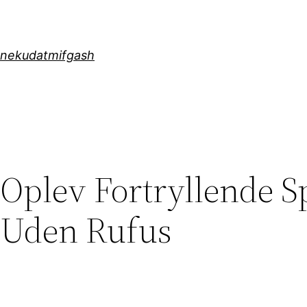
Skip
to
content
nekudatmifgash
Oplev Fortryllende S
Uden Rufus