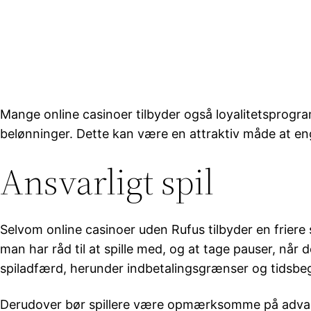
Mange online casinoer tilbyder også loyalitetsprogra
belønninger. Dette kan være en attraktiv måde at enga
Ansvarligt spil
Selvom online casinoer uden Rufus tilbyder en friere sp
man har råd til at spille med, og at tage pauser, når
spiladfærd, herunder indbetalingsgrænser og tidsbe
Derudover bør spillere være opmærksomme på advarse