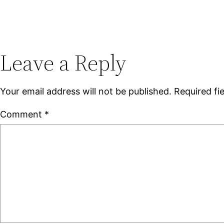
Leave a Reply
Your email address will not be published.
Required fi
Comment
*