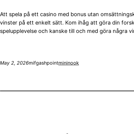
Att spela på ett casino med bonus utan omsättningskr
vinster på ett enkelt sätt. Kom ihåg att göra din for
spelupplevelse och kanske till och med göra några vi
May 2, 2026
mifgashpoint
mininook