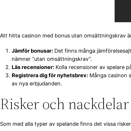
Att hitta casinon med bonus utan omsättningskrav är 
Jämför bonusar:
Det finns många jämförelsesajt
nämner “utan omsättningskrav”.
Läs recensioner:
Kolla recensioner av spelare på
Registrera dig för nyhetsbrev:
Många casinon ski
av nya erbjudanden.
Risker och nackdelar
Som med alla typer av spelande finns det vissa risk