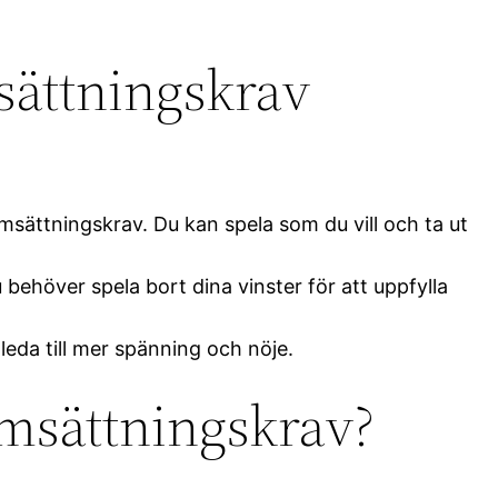
sättningskrav
msättningskrav. Du kan spela som du vill och ta ut
behöver spela bort dina vinster för att uppfylla
leda till mer spänning och nöje.
msättningskrav?