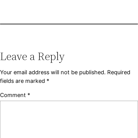
Leave a Reply
Your email address will not be published.
Required
fields are marked
*
Comment
*