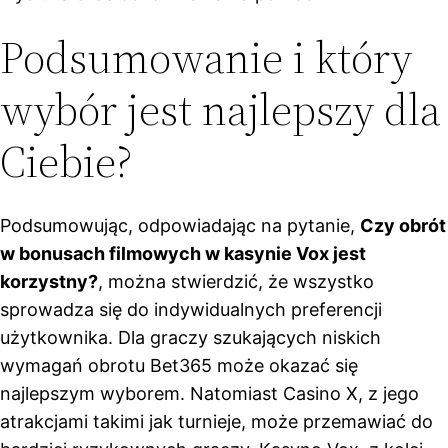
Podsumowanie i który
wybór jest najlepszy dla
Ciebie?
Podsumowując, odpowiadając na pytanie,
Czy obrót
w bonusach filmowych w kasynie Vox jest
korzystny?
, można stwierdzić, że wszystko
sprowadza się do indywidualnych preferencji
użytkownika. Dla graczy szukających niskich
wymagań obrotu Bet365 może okazać się
najlepszym wyborem. Natomiast Casino X, z jego
atrakcjami takimi jak turnieje, może przemawiać do