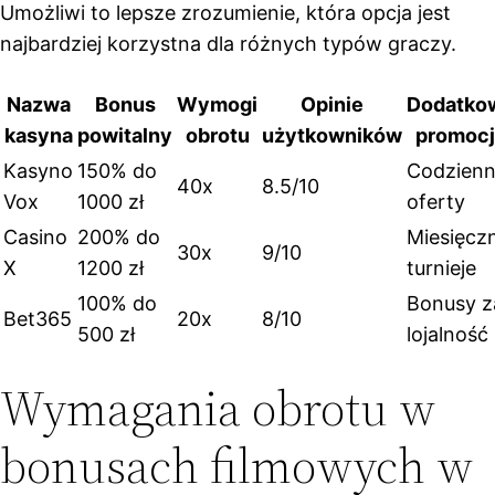
Umożliwi to lepsze zrozumienie, która opcja jest
najbardziej korzystna dla różnych typów graczy.
Nazwa
Bonus
Wymogi
Opinie
Dodatko
kasyna
powitalny
obrotu
użytkowników
promoc
Kasyno
150% do
Codzien
40x
8.5/10
Vox
1000 zł
oferty
Casino
200% do
Miesięcz
30x
9/10
X
1200 zł
turnieje
100% do
Bonusy z
Bet365
20x
8/10
500 zł
lojalność
Wymagania obrotu w
bonusach filmowych w