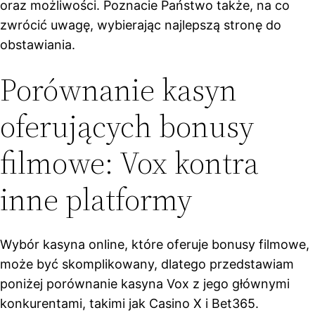
oraz możliwości. Poznacie Państwo także, na co
zwrócić uwagę, wybierając najlepszą stronę do
obstawiania.
Porównanie kasyn
oferujących bonusy
filmowe: Vox kontra
inne platformy
Wybór kasyna online, które oferuje bonusy filmowe,
może być skomplikowany, dlatego przedstawiam
poniżej porównanie kasyna Vox z jego głównymi
konkurentami, takimi jak Casino X i Bet365.