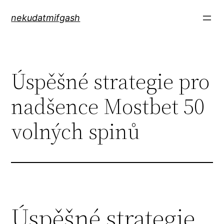
Skip
nekudatmifgash
to
content
Úspěšné strategie pro
nadšence Mostbet 50
volných spinů
Úspěšné strategie