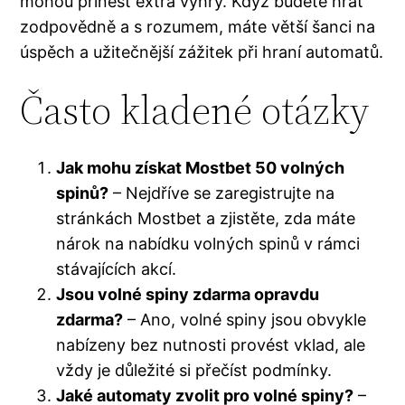
mohou přinést extra výhry. Když budete hrát
zodpovědně a s rozumem, máte větší šanci na
úspěch a užitečnější zážitek při hraní automatů.
Často kladené otázky
Jak mohu získat Mostbet 50 volných
spinů?
– Nejdříve se zaregistrujte na
stránkách Mostbet a zjistěte, zda máte
nárok na nabídku volných spinů v rámci
stávajících akcí.
Jsou volné spiny zdarma opravdu
zdarma?
– Ano, volné spiny jsou obvykle
nabízeny bez nutnosti provést vklad, ale
vždy je důležité si přečíst podmínky.
Jaké automaty zvolit pro volné spiny?
–