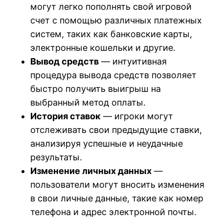
могут легко пополнять свой игровой
счет с помощью различных платежных
систем, таких как банковские карты,
электронные кошельки и другие.
Вывод средств
— интуитивная
процедура вывода средств позволяет
быстро получить выигрыш на
выбранный метод оплаты.
История ставок
— игроки могут
отслеживать свои предыдущие ставки,
анализируя успешные и неудачные
результаты.
Изменение личных данных
—
пользователи могут вносить изменения
в свои личные данные, такие как номер
телефона и адрес электронной почты.