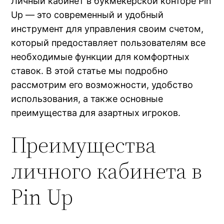
Личный кабинет в букмекерской конторе Pin
Up — это современный и удобный
инструмент для управления своим счетом,
который предоставляет пользователям все
необходимые функции для комфортных
ставок. В этой статье мы подробно
рассмотрим его возможности, удобство
использования, а также основные
преимущества для азартных игроков.
Преимущества
личного кабинета в
Pin Up