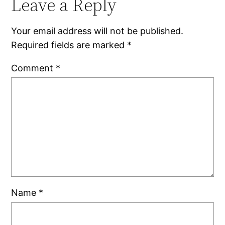
Leave a Reply
Your email address will not be published.
Required fields are marked
*
Comment
*
Name
*