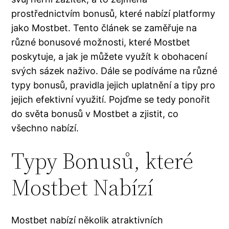
prostřednictvím bonusů, které nabízí platformy
jako Mostbet. Tento článek se zaměřuje na
různé bonusové možnosti, které Mostbet
poskytuje, a jak je můžete využít k obohacení
svých sázek naživo. Dále se podíváme na různé
typy bonusů, pravidla jejich uplatnění a tipy pro
jejich efektivní využití. Pojďme se tedy ponořit
do světa bonusů v Mostbet a zjistit, co
všechno nabízí.
Typy Bonusů, které
Mostbet Nabízí
Mostbet nabízí několik atraktivních