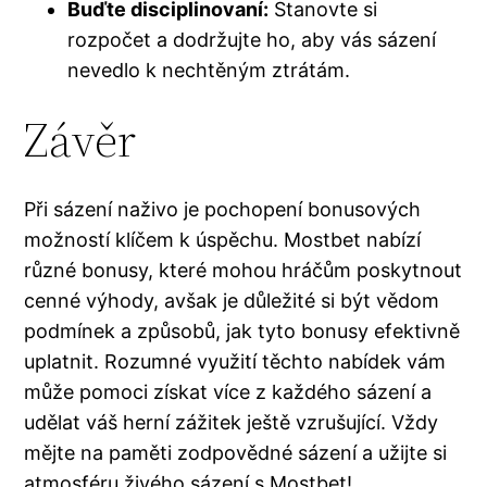
Buďte disciplinovaní:
Stanovte si
rozpočet a dodržujte ho, aby vás sázení
nevedlo k nechtěným ztrátám.
Závěr
Při sázení naživo je pochopení bonusových
možností klíčem k úspěchu. Mostbet nabízí
různé bonusy, které mohou hráčům poskytnout
cenné výhody, avšak je důležité si být vědom
podmínek a způsobů, jak tyto bonusy efektivně
uplatnit. Rozumné využití těchto nabídek vám
může pomoci získat více z každého sázení a
udělat váš herní zážitek ještě vzrušující. Vždy
mějte na paměti zodpovědné sázení a užijte si
atmosféru živého sázení s Mostbet!