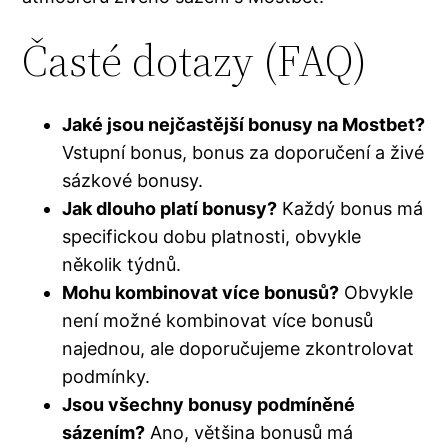
Časté dotazy (FAQ)
Jaké jsou nejčastější bonusy na Mostbet?
Vstupní bonus, bonus za doporučení a živé
sázkové bonusy.
Jak dlouho platí bonusy?
Každý bonus má
specifickou dobu platnosti, obvykle
několik týdnů.
Mohu kombinovat více bonusů?
Obvykle
není možné kombinovat více bonusů
najednou, ale doporučujeme zkontrolovat
podmínky.
Jsou všechny bonusy podmíněné
sázením?
Ano, většina bonusů má