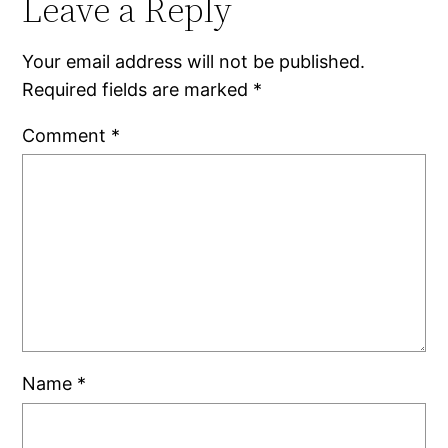
Leave a Reply
Your email address will not be published.
Required fields are marked
*
Comment
*
Name
*