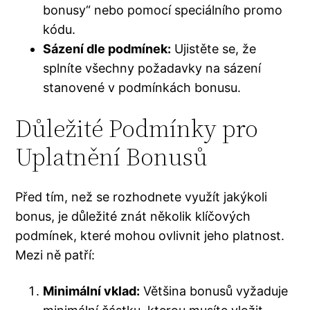
bonusy“ nebo pomocí speciálního promo
kódu.
Sázení dle podmínek:
Ujistěte se, že
splníte všechny požadavky na sázení
stanovené v podmínkách bonusu.
Důležité Podmínky pro
Uplatnění Bonusů
Před tím, než se rozhodnete využít jakýkoli
bonus, je důležité znát několik klíčových
podmínek, které mohou ovlivnit jeho platnost.
Mezi ně patří:
Minimální vklad:
Většina bonusů vyžaduje