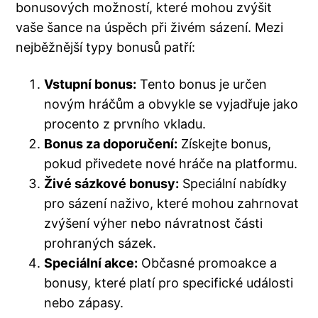
bonusových možností, které mohou zvýšit
vaše šance na úspěch při živém sázení. Mezi
nejběžnější typy bonusů patří:
Vstupní bonus:
Tento bonus je určen
novým hráčům a obvykle se vyjadřuje jako
procento z prvního vkladu.
Bonus za doporučení:
Získejte bonus,
pokud přivedete nové hráče na platformu.
Živé sázkové bonusy:
Speciální nabídky
pro sázení naživo, které mohou zahrnovat
zvýšení výher nebo návratnost části
prohraných sázek.
Speciální akce:
Občasné promoakce a
bonusy, které platí pro specifické události
nebo zápasy.