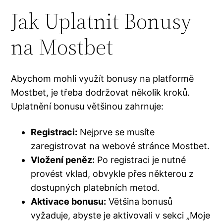
Jak Uplatnit Bonusy
na Mostbet
Abychom mohli využít bonusy na platformě
Mostbet, je třeba dodržovat několik kroků.
Uplatnění bonusu většinou zahrnuje:
Registraci:
Nejprve se musíte
zaregistrovat na webové stránce Mostbet.
Vložení peněz:
Po registraci je nutné
provést vklad, obvykle přes některou z
dostupných platebních metod.
Aktivace bonusu:
Většina bonusů
vyžaduje, abyste je aktivovali v sekci „Moje