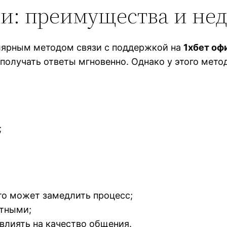
ни: преимущества и не
улярным методом связи с поддержкой на
1хбет оф
олучать ответы мгновенно. Однако у этого метод
;
то может замедлить процесс;
ытными;
влиять на качество общения.