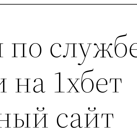
 по служб
 на 1хбет
ный сайт