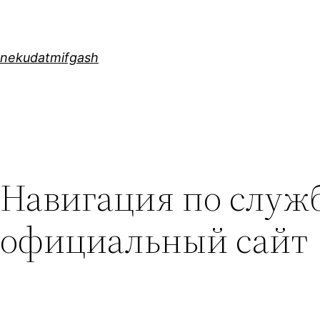
Skip
to
content
nekudatmifgash
Навигация по служб
официальный сайт