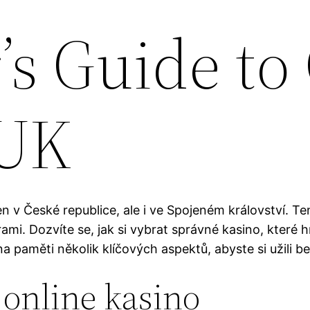
’s Guide to
 UK
ejen v České republice, ale i ve Spojeném království.
ami. Dozvíte se, jak si vybrat správné kasino, které
a paměti několik klíčových aspektů, abyste si užili b
 online kasino