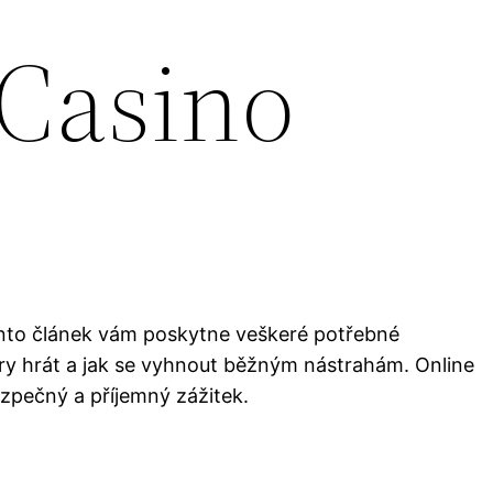
 Casino
 Tento článek vám poskytne veškeré potřebné
 hry hrát a jak se vyhnout běžným nástrahám. Online
ezpečný a příjemný zážitek.