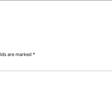
elds are marked
*