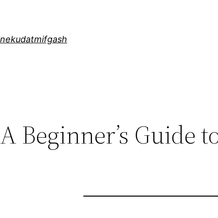
Skip
to
content
nekudatmifgash
A Beginner’s Guide t