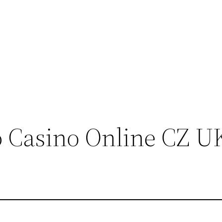
o Casino Online CZ U