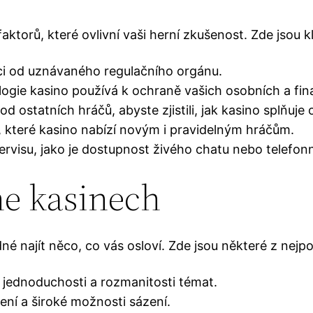
faktorů, které ovlivní vaši herní zkušenost. Zde jsou k
nci od uznávaného regulačního orgánu.
logie kasino používá k ochraně vašich osobních a fin
 ostatních hráčů, abyste zjistili, jak kasino splňuje
které kasino nabízí novým i pravidelným hráčům.
rvisu, jako je dostupnost živého chatu nebo telefon
ne kasinech
dné najít něco, co vás osloví. Zde jsou některé z nejp
é jednoduchosti a rozmanitosti témat.
ení a široké možnosti sázení.