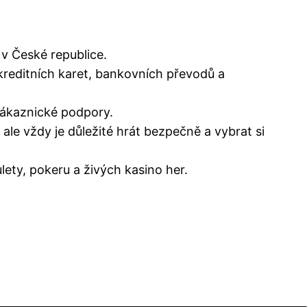
 v České republice.
 kreditních karet, bankovních převodů a
zákaznické podpory.
ale vždy je důležité hrát bezpečně a vybrat si
ety, pokeru a živých kasino her.