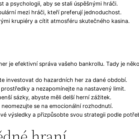
 a psychologii, aby se stali úspěšnými hráči.
lární mezi hráči, kteří preferují jednoduchost.
mi krupiéry a cítit atmosféru skutečného kasina.
r je efektivní správa vašeho bankrollu. Tady je několi
te investovat do hazardních her za dané období.
 prostředky a nezapomínejte na nastavený limit.
nší sázky, abyste měli delší herní zážitek.
a neomezujte se na emocionální rozhodnutí.
vé výsledky a přizpůsobte svou strategii podle potře
ědné hraní