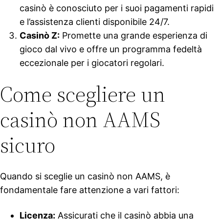
casinò è conosciuto per i suoi pagamenti rapidi
e l’assistenza clienti disponibile 24/7.
Casinò Z:
Promette una grande esperienza di
gioco dal vivo e offre un programma fedeltà
eccezionale per i giocatori regolari.
Come scegliere un
casinò non AAMS
sicuro
Quando si sceglie un casinò non AAMS, è
fondamentale fare attenzione a vari fattori:
Licenza:
Assicurati che il casinò abbia una