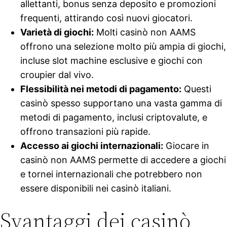
allettanti, bonus senza deposito e promozioni
frequenti, attirando così nuovi giocatori.
Varietà di giochi:
Molti casinò non AAMS
offrono una selezione molto più ampia di giochi,
incluse slot machine esclusive e giochi con
croupier dal vivo.
Flessibilità nei metodi di pagamento:
Questi
casinò spesso supportano una vasta gamma di
metodi di pagamento, inclusi criptovalute, e
offrono transazioni più rapide.
Accesso ai giochi internazionali:
Giocare in
casinò non AAMS permette di accedere a giochi
e tornei internazionali che potrebbero non
essere disponibili nei casinò italiani.
Svantaggi dei casinò