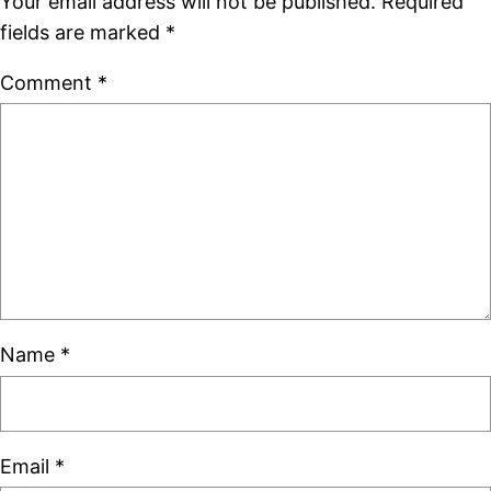
Your email address will not be published.
Required
fields are marked
*
Comment
*
Name
*
Email
*