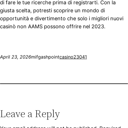
di fare le tue ricerche prima di registrarti. Con la
giusta scelta, potresti scoprire un mondo di
opportunità e divertimento che solo i migliori nuovi
casinò non AAMS possono offrire nel 2023.
April 23, 2026
mifgashpoint
casino23041
Leave a Reply