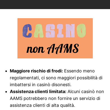
Maggiore rischio di frodi:
Essendo meno
regolamentati, ci sono maggiori possibilità di
imbattersi in casinò disonesti.
Assistenza clienti limitata:
Alcuni casinò non
AAMS potrebbero non fornire un servizio di
assistenza clienti di alta qualità.