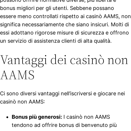
bonus migliori per gli utenti. Sebbene possano
essere meno controllati rispetto ai casinò AAMS, non
significa necessariamente che siano insicuri. Molti di
essi adottano rigorose misure di sicurezza e offrono
un servizio di assistenza clienti di alta qualità.
Vantaggi dei casinò non
AAMS
Ci sono diversi vantaggi nell’iscriversi e giocare nei
casinò non AAMS:
Bonus più generosi:
I casinò non AAMS
tendono ad offrire bonus di benvenuto più