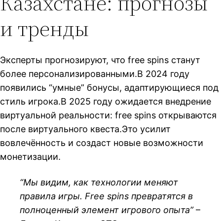
Казахстане: прогнозы
и тренды
Эксперты прогнозируют, что free spins станут
более персонализированными.В 2024 году
появились “умные” бонусы, адаптирующиеся под
стиль игрока.В 2025 году ожидается внедрение
виртуальной реальности: free spins открываются
после виртуального квеста.Это усилит
вовлечённость и создаст новые возможности
монетизации.
“Мы видим, как технологии меняют
правила игры. Free spins превратятся в
полноценный элемент игрового опыта”
–