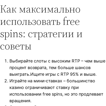
Как максимально
использовать free
spins: стратегии и
советы
Выбирайте слоты с высоким RTP – чем выше
процент возврата, тем больше шансов
выиграть.Ищите игры с RTP 95% и выше.
Играйте на мини‑ставках – большинство
казино ограничивают ставку при
использовании free spins, но это продлевает
вращения.