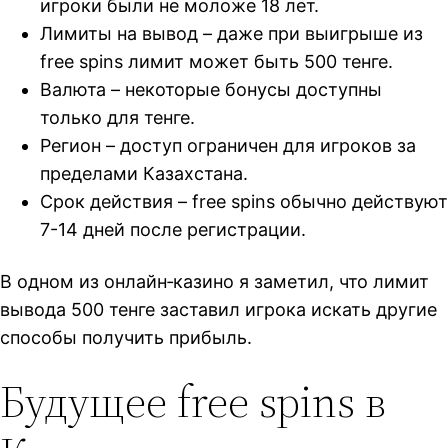
игроки были не моложе 18 лет.
Лимиты на вывод – даже при выигрыше из
free spins лимит может быть 500 тенге.
Валюта – некоторые бонусы доступны
только для тенге.
Регион – доступ ограничен для игроков за
пределами Казахстана.
Срок действия – free spins обычно действуют
7-14 дней после регистрации.
В одном из онлайн‑казино я заметил, что лимит
вывода 500 тенге заставил игрока искать другие
способы получить прибыль.
Будущее free spins в