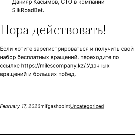
Данияр Касымов, CTO в компании
SilkRoadBet.
Пора действовать!
Если хотите зарегистрироваться и получить свой
набор бесплатных вращений, переходите по
ссылке
https://milescompany.kz
/.Удачных
вращений и больших побед.
February 17, 2026
mifgashpoint
Uncategorized