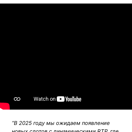
“В 2025 году мы ожидаем появление
новых слотов с динамическими RTP, где