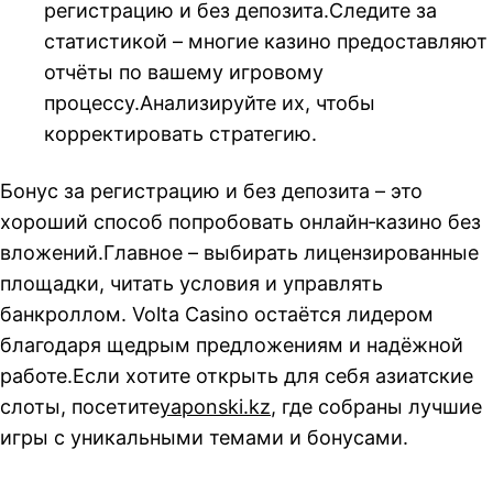
регистрацию и без депозита.Следите за
статистикой – многие казино предоставляют
отчёты по вашему игровому
процессу.Анализируйте их, чтобы
корректировать стратегию.
Бонус за регистрацию и без депозита – это
хороший способ попробовать онлайн‑казино без
вложений.Главное – выбирать лицензированные
площадки, читать условия и управлять
банкроллом. Volta Casino остаётся лидером
благодаря щедрым предложениям и надёжной
работе.Если хотите открыть для себя азиатские
слоты, посетите
yaponski.kz
, где собраны лучшие
игры с уникальными темами и бонусами.