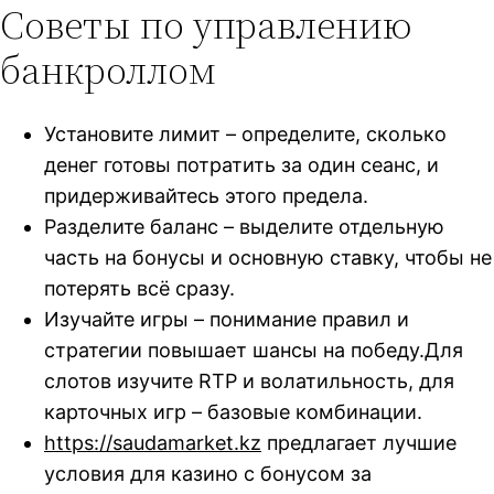
Советы по управлению
банкроллом
Установите лимит – определите, сколько
денег готовы потратить за один сеанс, и
придерживайтесь этого предела.
Разделите баланс – выделите отдельную
часть на бонусы и основную ставку, чтобы не
потерять всё сразу.
Изучайте игры – понимание правил и
стратегии повышает шансы на победу.Для
слотов изучите RTP и волатильность, для
карточных игр – базовые комбинации.
https://saudamarket.kz
предлагает лучшие
условия для казино с бонусом за