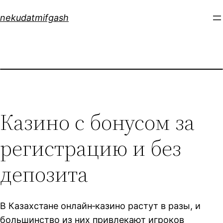
Skip
nekudatmifgash
to
content
Казино с бонусом за
регистрацию и без
депозита
В Казахстане онлайн‑казино растут в разы, и
большинство из них привлекают игроков