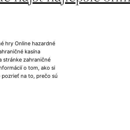
dné hry Online hazardné
zahraničné kasína
a stránke zahraničné
nformácií o tom, ako si
 pozrieť na to, prečo sú