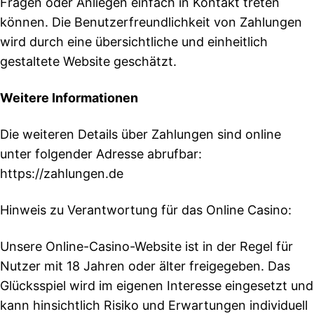
Fragen oder Anliegen einfach in Kontakt treten
können. Die Benutzerfreundlichkeit von Zahlungen
wird durch eine übersichtliche und einheitlich
gestaltete Website geschätzt.
Weitere Informationen
Die weiteren Details über Zahlungen sind online
unter folgender Adresse abrufbar:
https://zahlungen.de
Hinweis zu Verantwortung für das Online Casino:
Unsere Online-Casino-Website ist in der Regel für
Nutzer mit 18 Jahren oder älter freigegeben. Das
Glücksspiel wird im eigenen Interesse eingesetzt und
kann hinsichtlich Risiko und Erwartungen individuell