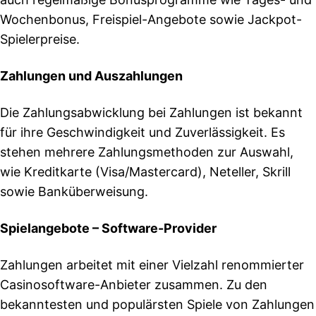
Wochenbonus, Freispiel-Angebote sowie Jackpot-
Spielerpreise.
Zahlungen und Auszahlungen
Die Zahlungsabwicklung bei Zahlungen ist bekannt
für ihre Geschwindigkeit und Zuverlässigkeit. Es
stehen mehrere Zahlungsmethoden zur Auswahl,
wie Kreditkarte (Visa/Mastercard), Neteller, Skrill
sowie Banküberweisung.
Spielangebote – Software-Provider
Zahlungen arbeitet mit einer Vielzahl renommierter
Casinosoftware-Anbieter zusammen. Zu den
bekanntesten und populärsten Spiele von Zahlungen