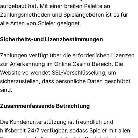
aufgebaut hat. Mit einer breiten Palette an
Zahlungsmethoden und Spielangeboten ist es für
alle Arten von Spieler geeignet.
Sicherheits-und Lizenzbestimmungen
Zahlungen verfügt über die erforderlichen Lizenzen
zur Anerkennung im Online Casino Bereich. Die
Website verwendet SSL-Verschlüsselung, um
sicherzustellen, dass persönliche Daten geschützt
sind.
Zusammenfassende Betrachtung
Die Kundenunterstützung ist freundlich und
hilfsbereit 24/7 verfügbar, sodass Spieler mit allen