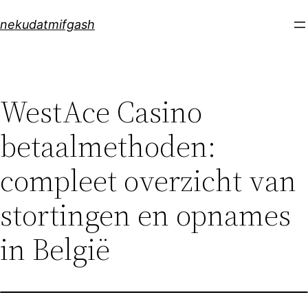
Skip
nekudatmifgash
to
content
WestAce Casino
betaalmethoden:
compleet overzicht van
stortingen en opnames
in België