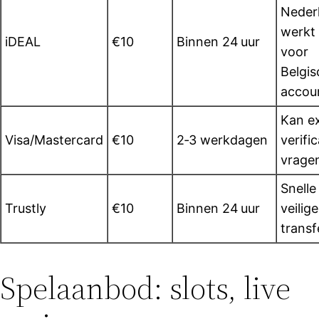
Neder
werkt
iDEAL
€10
Binnen 24 uur
voor
Belgis
accou
Kan e
Visa/Mastercard
€10
2‑3 werkdagen
verific
vrage
Snelle
Trustly
€10
Binnen 24 uur
veilige
transf
Spelaanbod: slots, live