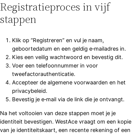
Registratieproces in vijf
stappen
Klik op “Registreren” en vul je naam,
geboortedatum en een geldig e‑mailadres in.
Kies een veilig wachtwoord en bevestig dit.
Voer een telefoonnummer in voor
tweefactorauthenticatie.
Accepteer de algemene voorwaarden en het
privacybeleid.
Bevestig je e‑mail via de link die je ontvangt.
Na het voltooien van deze stappen moet je je
identiteit bevestigen. WestAce vraagt om een kopie
van je identiteitskaart, een recente rekening of een