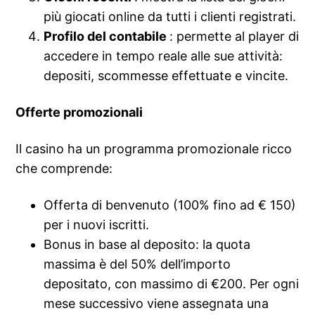
più giocati online da tutti i clienti registrati.
Profilo del contabile
: permette al player di
accedere in tempo reale alle sue attività:
depositi, scommesse effettuate e vincite.
Offerte promozionali
Il casino ha un programma promozionale ricco
che comprende:
Offerta di benvenuto (100% fino ad € 150)
per i nuovi iscritti.
Bonus in base al deposito: la quota
massima è del 50% dell’importo
depositato, con massimo di €200. Per ogni
mese successivo viene assegnata una