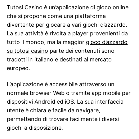
Tutosi Casino è un’applicazione di gioco online
che si propone come una piattaforma
divertente per giocare a vari giochi d’azzardo.
La sua attività è rivolta a player provenienti da
tutto il mondo, ma la maggior
gioco d’azzardo
su totosi casino
parte dei contenuti sono
tradotti in italiano e destinati al mercato
europeo.
L’applicazione è accessibile attraverso un
normale browser Web o tramite app mobile per
dispositivi Android ed iOS. La sua interfaccia
utente è chiara e facile da navigare,
permettendo di trovare facilmente i diversi
giochi a disposizione.