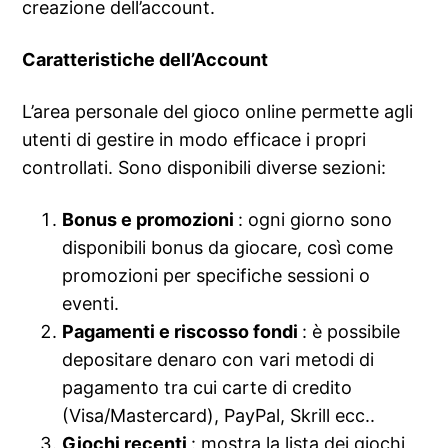
creazione dell’account.
Caratteristiche dell’Account
L’area personale del gioco online permette agli
utenti di gestire in modo efficace i propri
controllati. Sono disponibili diverse sezioni:
Bonus e promozioni
: ogni giorno sono
disponibili bonus da giocare, così come
promozioni per specifiche sessioni o
eventi.
Pagamenti e riscosso fondi
: è possibile
depositare denaro con vari metodi di
pagamento tra cui carte di credito
(Visa/Mastercard), PayPal, Skrill ecc..
Giochi recenti
: mostra la lista dei giochi