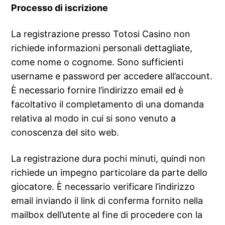
Processo di iscrizione
La registrazione presso Totosi Casino non
richiede informazioni personali dettagliate,
come nome o cognome. Sono sufficienti
username e password per accedere all’account.
È necessario fornire l’indirizzo email ed è
facoltativo il completamento di una domanda
relativa al modo in cui si sono venuto a
conoscenza del sito web.
La registrazione dura pochi minuti, quindi non
richiede un impegno particolare da parte dello
giocatore. È necessario verificare l’indirizzo
email inviando il link di conferma fornito nella
mailbox dell’utente al fine di procedere con la