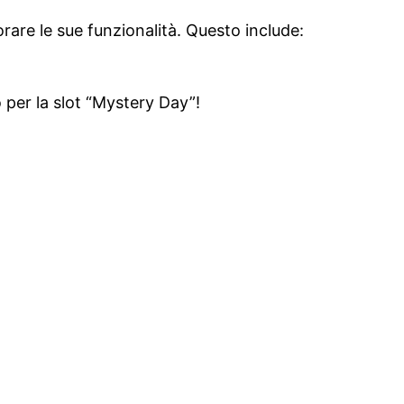
orare le sue funzionalità. Questo include:
o per la slot “Mystery Day”!