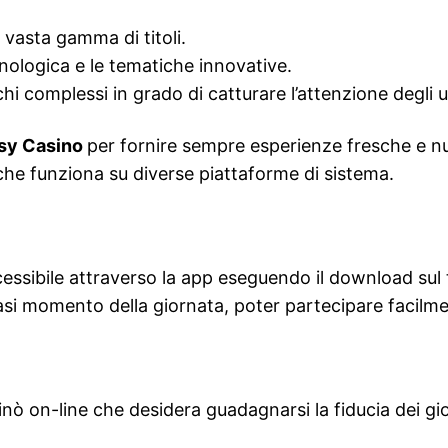
a vasta gamma di titoli.
cnologica e le tematiche innovative.
hi complessi in grado di catturare l’attenzione degli u
sy Casino
per fornire sempre esperienze fresche e nu
 che funziona su diverse piattaforme di sistema.
ssibile attraverso la app eseguendo il download sul t
lsiasi momento della giornata, poter partecipare facil
inò on-line che desidera guadagnarsi la fiducia dei gi