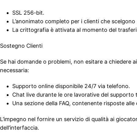
SSL 256-bit.
L’anonimato completo per i clienti che scelgono
La crittografia è attivata al momento del trasf
Sostegno Clienti
Se hai domande o problemi, non esitare a chiedere ai
necessaria:
Supporto online disponibile 24/7 via telefono.
Chat live durante le ore lavorative del supporto 
Una sezione della FAQ, contenente risposte all
L’impegno nel fornire un servizio di qualità ai giocat
dell’interfaccia.