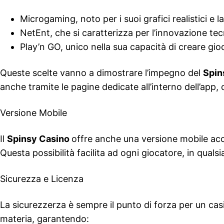
Microgaming, noto per i suoi grafici realistici e l
NetEnt, che si caratterizza per l’innovazione te
Play’n GO, unico nella sua capacità di creare gioc
Queste scelte vanno a dimostrare l’impegno del
Spin
anche tramite le pagine dedicate all’interno dell’app,
Versione Mobile
Il
Spinsy Casino
offre anche una versione mobile acce
Questa possibilità facilita ad ogni giocatore, in qua
Sicurezza e Licenza
La sicurezzerza è sempre il punto di forza per un cas
materia, garantendo: