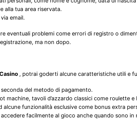
i dati personali, come nome e cognome, data di nascita 
alla tua area riservata.
 via email.
re eventuali problemi come errori di registro o dimen
registrazione, ma non dopo.
 Casino
, potrai goderti alcune caratteristiche utili e f
 a seconda del metodo di pagamento.
t machine, tavoli d’azzardo classici come roulette e bl
ad alcune funzionalità esclusive come bonus extra pers
di accedere facilmente al gioco anche quando sono i