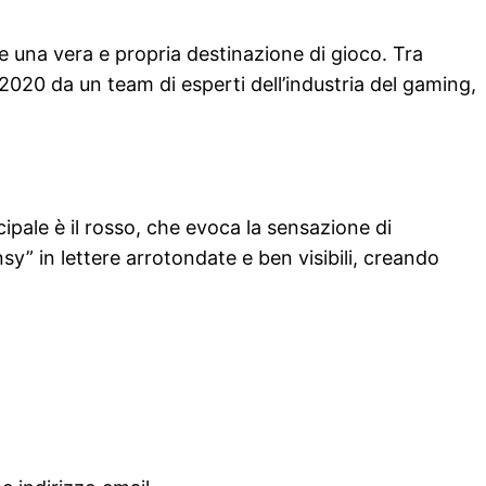
e una vera e propria destinazione di gioco. Tra
2020 da un team di esperti dell’industria del gaming,
cipale è il rosso, che evoca la sensazione di
y” in lettere arrotondate e ben visibili, creando