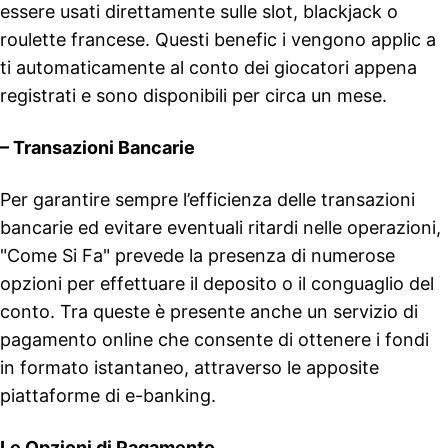
essere usati direttamente sulle slot, blackjack o
roulette francese. Questi benefic i vengono applic a
ti automaticamente al conto dei giocatori appena
registrati e sono disponibili per circa un mese.
– Transazioni Bancarie
Per garantire sempre l’efficienza delle transazioni
bancarie ed evitare eventuali ritardi nelle operazioni,
"Come Si Fa" prevede la presenza di numerose
opzioni per effettuare il deposito o il conguaglio del
conto. Tra queste è presente anche un servizio di
pagamento online che consente di ottenere i fondi
in formato istantaneo, attraverso le apposite
piattaforme di e-banking.
Le Opzioni di Pagamento