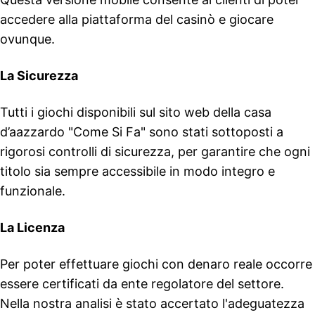
accedere alla piattaforma del casinò e giocare
ovunque.
La Sicurezza
Tutti i giochi disponibili sul sito web della casa
d’aazzardo "Come Si Fa" sono stati sottoposti a
rigorosi controlli di sicurezza, per garantire che ogni
titolo sia sempre accessibile in modo integro e
funzionale.
La Licenza
Per poter effettuare giochi con denaro reale occorre
essere certificati da ente regolatore del settore.
Nella nostra analisi è stato accertato l'adeguatezza