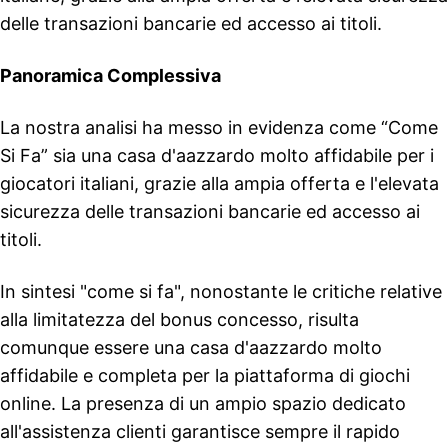
delle transazioni bancarie ed accesso ai titoli.
Panoramica Complessiva
La nostra analisi ha messo in evidenza come “Come
Si Fa” sia una casa d'aazzardo molto affidabile per i
giocatori italiani, grazie alla ampia offerta e l'elevata
sicurezza delle transazioni bancarie ed accesso ai
titoli.
In sintesi "come si fa", nonostante le critiche relative
alla limitatezza del bonus concesso, risulta
comunque essere una casa d'aazzardo molto
affidabile e completa per la piattaforma di giochi
online. La presenza di un ampio spazio dedicato
all'assistenza clienti garantisce sempre il rapido