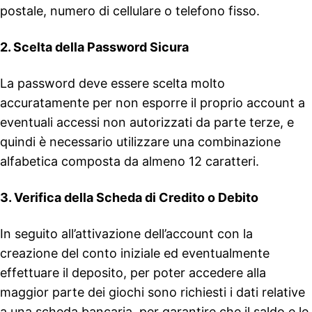
postale, numero di cellulare o telefono fisso.
2. Scelta della Password Sicura
La password deve essere scelta molto
accuratamente per non esporre il proprio account a
eventuali accessi non autorizzati da parte terze, e
quindi è necessario utilizzare una combinazione
alfabetica composta da almeno 12 caratteri.
3. Verifica della Scheda di Credito o Debito
In seguito all’attivazione dell’account con la
creazione del conto iniziale ed eventualmente
effettuare il deposito, per poter accedere alla
maggior parte dei giochi sono richiesti i dati relative
a una scheda bancaria, per garantire che il saldo e le