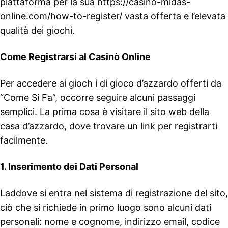
piattaforma per la sua
https://casino-midas-
online.com/how-to-register/
vasta offerta e l’elevata
qualità dei giochi.
Come Registrarsi al Casinò Online
Per accedere ai gioch i di gioco d’azzardo offerti da
“Come Si Fa”, occorre seguire alcuni passaggi
semplici. La prima cosa è visitare il sito web della
casa d’azzardo, dove trovare un link per registrarti
facilmente.
1. Inserimento dei Dati Personal
Laddove si entra nel sistema di registrazione del sito,
ciò che si richiede in primo luogo sono alcuni dati
personali: nome e cognome, indirizzo email, codice