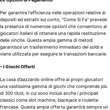
Per garantire l'efficienza nelle operazioni relative ai
depositi ed estratti sul conto, "Come Si Fa" prevede
la presenza di numerose opzioni che consentono ai
giocatori italiani di ottenere una rapida restituzione
delle vincite. Questa ampia gamma di metodi
garantisce un trasferimento immediato dei soldi e
viene utilizzata per eseguire le transazioni bancarie.
– I Giochi Offerti
La casa d’aazzardo online offre ai propri giocatori
una vastissima gamma di giochi che comprende più
di 300 titoli, in cui sono inclusi anche i principali
classici come slot machine, blackjack e roulette
francese. Questa ampia offerta garantirà sempre un