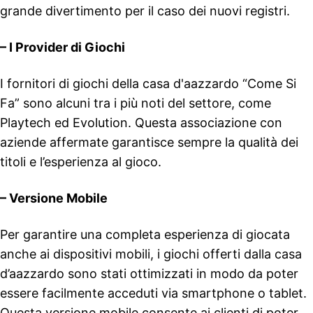
grande divertimento per il caso dei nuovi registri.
– I Provider di Giochi
I fornitori di giochi della casa d'aazzardo “Come Si
Fa” sono alcuni tra i più noti del settore, come
Playtech ed Evolution. Questa associazione con
aziende affermate garantisce sempre la qualità dei
titoli e l’esperienza al gioco.
– Versione Mobile
Per garantire una completa esperienza di giocata
anche ai dispositivi mobili, i giochi offerti dalla casa
d’aazzardo sono stati ottimizzati in modo da poter
essere facilmente acceduti via smartphone o tablet.
Questa versione mobile consente ai clienti di poter