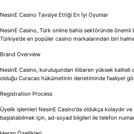
NesinE Casino Tavsiye Ettiği En İyi Oyunlar
NesinE Casino, Türk online bahis sektöründe önemli bi
Türkiye’de en popüler casino markalarından biri haline
Brand Overview
NesinE Casino, kuruluşundan itibaren yüksek kaliteli o
olduğu Curacao hükümetinin denetiminde faaliyet gös
Registration Process
Üyelik işlemleri NesinE Casino’da oldukça kolaydır v
başlatabilmek için, ad-soyad bilgileri ile telefon numa
Hesap Özellikleri