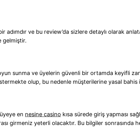
r adımdır ve bu review’da sizlere detaylı olarak anla
 gelmiştir.
yun sunma ve üyelerin güvenli bir ortamda keyifli zaman
termekte olup, bu nedenle müşterilerine yasal bahis
e üyeye en
nesine casino
kısa sürede giriş yapması sağl
rası girmeniz yeterli olacaktır. Bu bilgiler sonrasında 