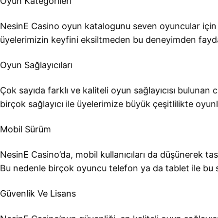
Oyun Kategorileri
NesinE Casino oyun katalogunu seven oyuncular için 
üyelerimizin keyfini eksiltmeden bu deneyimden fayda
Oyun Sağlayıcıları
Çok sayıda farklı ve kaliteli oyun sağlayıcısı bulunan
birçok sağlayıcı ile üyelerimize büyük çeşitlilikte oyu
Mobil Sürüm
NesinE Casino’da, mobil kullanıcıları da düşünerek tas
Bu nedenle birçok oyuncu telefon ya da tablet ile bu sit
Güvenlik Ve Lisans