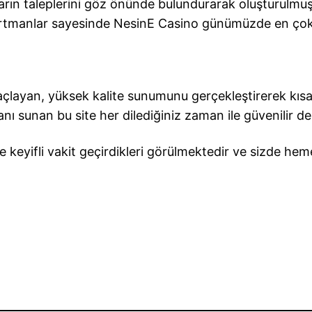
arın taleplerini göz önünde bulundurarak oluşturulmuşt
rtmanlar sayesinde NesinE Casino günümüzde en çok ter
açlayan, yüksek kalite sunumunu gerçekleştirerek kısa 
ı sunan bu site her dilediğiniz zaman ile güvenilir d
eyifli vakit geçirdikleri görülmektedir ve sizde hemen