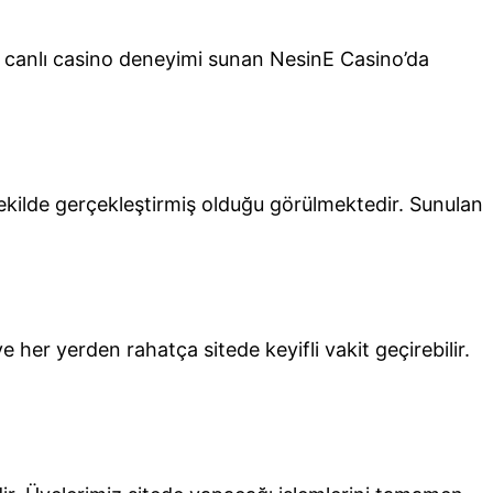
n canlı casino deneyimi sunan NesinE Casino’da
 şekilde gerçekleştirmiş olduğu görülmektedir. Sunulan
 her yerden rahatça sitede keyifli vakit geçirebilir.