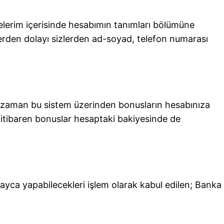
elerim içerisinde hesabımın tanımları bölümüne
lerden dolayı sizlerden ad-soyad, telefon numarası
 zaman bu sistem üzerinden bonusların hesabınıza
 itibaren bonuslar hesaptaki bakiyesinde de
ayca yapabilecekleri işlem olarak kabul edilen; Banka