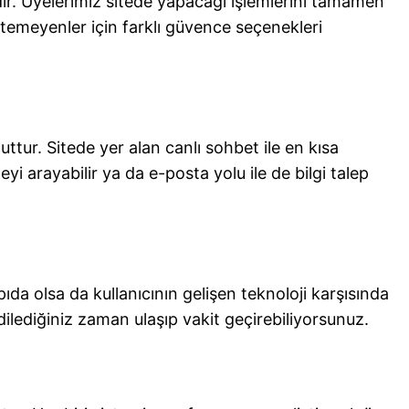
edir. Üyelerimiz sitede yapacağı işlemlerini tamamen
stemeyenler için farklı güvence seçenekleri
tur. Sitede yer alan canlı sohbet ile en kısa
i arayabilir ya da e-posta yolu ile de bilgi talep
ıda olsa da kullanıcının gelişen teknoloji karşısında
 dilediğiniz zaman ulaşıp vakit geçirebiliyorsunuz.