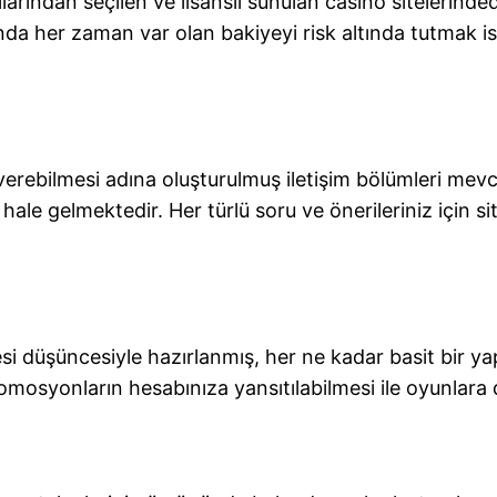
ılarından seçilen ve lisanslı sunulan casino sitelerind
ında her zaman var olan bakiyeyi risk altında tutmak i
rebilmesi adına oluşturulmuş iletişim bölümleri mevcut
gelmektedir. Her türlü soru ve önerileriniz için sitey
si düşüncesiyle hazırlanmış, her ne kadar basit bir yap
promosyonların hesabınıza yansıtılabilmesi ile oyunlara