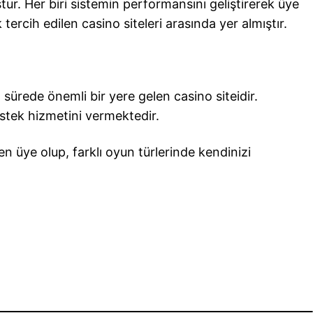
ur. Her biri sistemin performansını geliştirerek üye
cih edilen casino siteleri arasında yer almıştır.
sürede önemli bir yere gelen casino siteidir.
estek hizmetini vermektedir.
 üye olup, farklı oyun türlerinde kendinizi