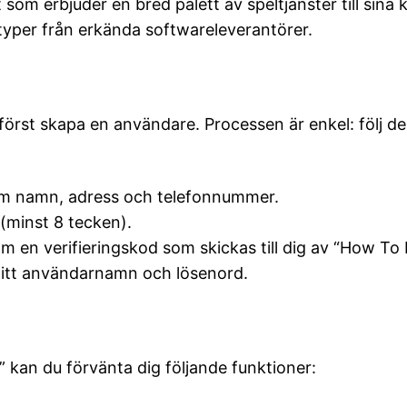
 som erbjuder en bred palett av speltjänster till sina
typer från erkända softwareleverantörer.
först skapa en användare. Processen är enkel: följ de
som namn, adress och telefonnummer.
(minst 8 tecken).
en verifieringskod som skickas till dig av “How To R
ditt användarnamn och lösenord.
” kan du förvänta dig följande funktioner: