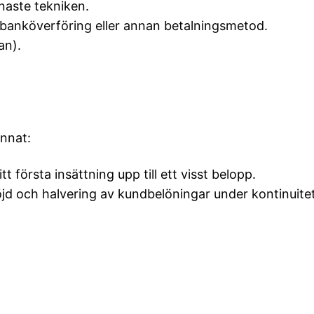
naste tekniken.
a banköverföring eller annan betalningsmetod.
an).
annat:
t första insättning upp till ett visst belopp.
d och halvering av kundbelöningar under kontinuitet