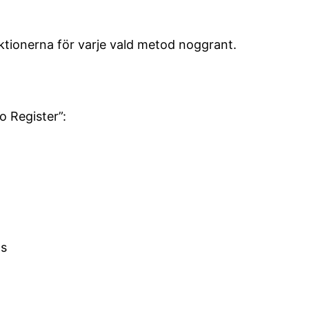
uktionerna för varje vald metod noggrant.
 Register”:
ns