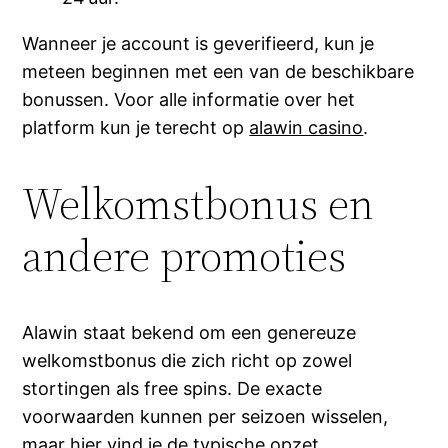
Wanneer je account is geverifieerd, kun je
meteen beginnen met een van de beschikbare
bonussen. Voor alle informatie over het
platform kun je terecht op
alawin casino
.
Welkomstbonus en
andere promoties
Alawin staat bekend om een genereuze
welkomstbonus die zich richt op zowel
stortingen als free spins. De exacte
voorwaarden kunnen per seizoen wisselen,
maar hier vind je de typische opzet.