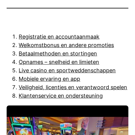
Registratie en accountaanmaak
Welkomstbonus en andere promoties
Betaalmethoden en stortingen
Opnames – snelheid en limieten
Live casino en sportweddenschappen
Mobiele ervaring en app
Veiligheid, licenties en verantwoord spelen
Klantenservice en ondersteuning