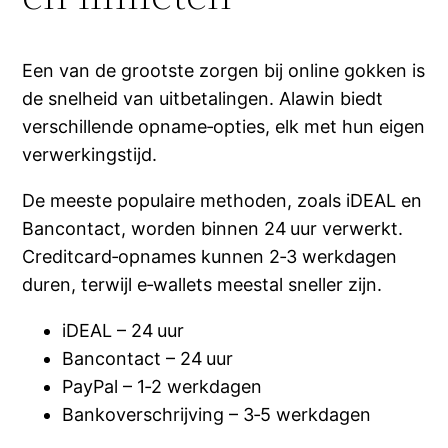
Een van de grootste zorgen bij online gokken is
de snelheid van uitbetalingen. Alawin biedt
verschillende opname‑opties, elk met hun eigen
verwerkingstijd.
De meeste populaire methoden, zoals iDEAL en
Bancontact, worden binnen 24 uur verwerkt.
Creditcard‑opnames kunnen 2‑3 werkdagen
duren, terwijl e‑wallets meestal sneller zijn.
iDEAL – 24 uur
Bancontact – 24 uur
PayPal – 1‑2 werkdagen
Bankoverschrijving – 3‑5 werkdagen