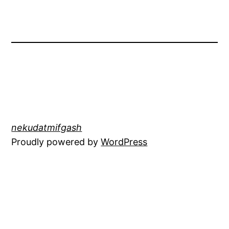
nekudatmifgash
Proudly powered by
WordPress