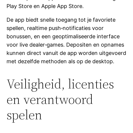
Play Store en Apple App Store.
De app biedt snelle toegang tot je favoriete
spellen, realtime push‑notificaties voor
bonussen, en een geoptimaliseerde interface
voor live dealer‑games. Depositen en opnames
kunnen direct vanuit de app worden uitgevoerd
met dezelfde methoden als op de desktop.
Veiligheid, licenties
en verantwoord
spelen