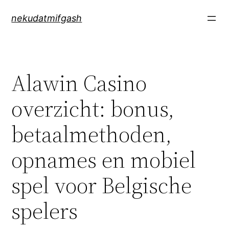
Skip
nekudatmifgash
to
content
Alawin Casino
overzicht: bonus,
betaalmethoden,
opnames en mobiel
spel voor Belgische
spelers