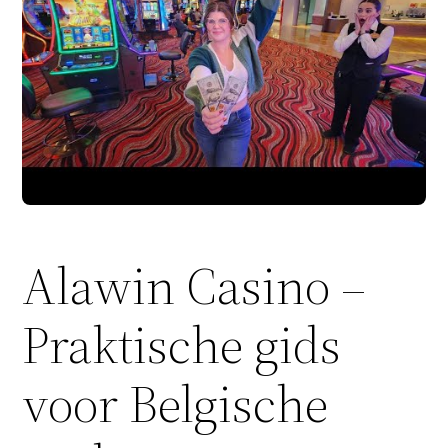
Alawin Casino –
Praktische gids
voor Belgische