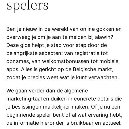
spelers
Ben je nieuw in de wereld van online gokken en
overweeg je om je aan te melden bij alawin?
Deze gids helpt je stap voor stap door de
belangrijkste aspecten: van registratie tot
opnames, van welkomstbonussen tot mobiele
apps. Alles is gericht op de Belgische markt,
zodat je precies weet wat je kunt verwachten.
We gaan verder dan de algemene
marketing‑taal en duiken in concrete details die
je beslissingen makkelijker maken. Of je nu een
beginnende speler bent of al wat ervaring hebt,
de informatie hieronder is bruikbaar en actueel.