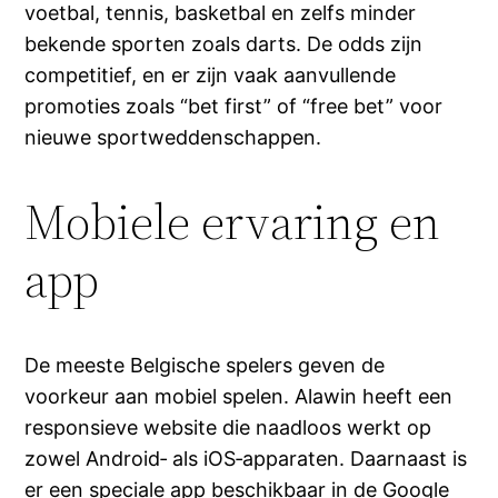
voetbal, tennis, basketbal en zelfs minder
bekende sporten zoals darts. De odds zijn
competitief, en er zijn vaak aanvullende
promoties zoals “bet first” of “free bet” voor
nieuwe sportweddenschappen.
Mobiele ervaring en
app
De meeste Belgische spelers geven de
voorkeur aan mobiel spelen. Alawin heeft een
responsieve website die naadloos werkt op
zowel Android‑ als iOS‑apparaten. Daarnaast is
er een speciale app beschikbaar in de Google