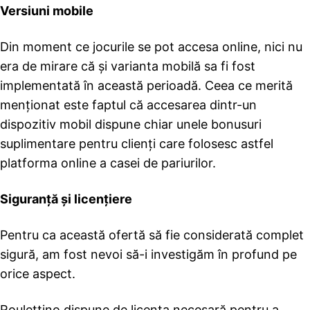
Versiuni mobile
Din moment ce jocurile se pot accesa online, nici nu
era de mirare că și varianta mobilă sa fi fost
implementată în această perioadă. Ceea ce merită
menționat este faptul că accesarea dintr-un
dispozitiv mobil dispune chiar unele bonusuri
suplimentare pentru clienți care folosesc astfel
platforma online a casei de pariurilor.
Siguranță și licențiere
Pentru ca această ofertă să fie considerată complet
sigură, am fost nevoi să-i investigăm în profund pe
orice aspect.
Roulettino dispune de licența necesară pentru a