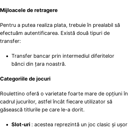
Mijloacele de retragere
Pentru a putea realiza plata, trebuie în prealabil să
efectuăm autentificarea. Există două tipuri de
transfer:
Transfer bancar prin intermediul diferitelor
bănci din țara noastră.
Categoriile de jocuri
Roulettino oferă o varietate foarte mare de opțiuni în
cadrul jucurilor, astfel încât fiecare utilizator să
găsească titlurile pe care le-a dorit.
Slot-uri
: acestea reprezintă un joc clasic și ușor