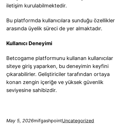
iletişim kurulabilmektedir.
Bu platformda kullanıcılara sunduğu özellikler
arasında üyelik süreci de yer almaktadır.
Kullanıcı Deneyimi
Betcogame platformunu kullanan kullanıcılar
siteye giriş yaparken, bu deneyimin keyfini
çıkarabilirler. Geliştiriciler tarafından ortaya
konan zengin içeriğe ve yüksek güvenlik
seviyesine sahibizdir.
May 5, 2026
mifgashpoint
Uncategorized