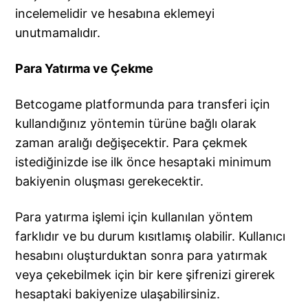
incelemelidir ve hesabına eklemeyi
unutmamalıdır.
Para Yatırma ve Çekme
Betcogame platformunda para transferi için
kullandığınız yöntemin türüne bağlı olarak
zaman aralığı değişecektir. Para çekmek
istediğinizde ise ilk önce hesaptaki minimum
bakiyenin oluşması gerekecektir.
Para yatırma işlemi için kullanılan yöntem
farklıdır ve bu durum kısıtlamış olabilir. Kullanıcı
hesabını oluşturduktan sonra para yatırmak
veya çekebilmek için bir kere şifrenizi girerek
hesaptaki bakiyenize ulaşabilirsiniz.