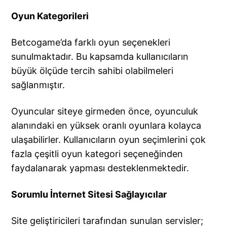
Oyun Kategorileri
Betcogame’da farklı oyun seçenekleri
sunulmaktadır. Bu kapsamda kullanıcıların
büyük ölçüde tercih sahibi olabilmeleri
sağlanmıştır.
Oyuncular siteye girmeden önce, oyunculuk
alanındaki en yüksek oranlı oyunlara kolayca
ulaşabilirler. Kullanıcıların oyun seçimlerini çok
fazla çeşitli oyun kategori seçeneğinden
faydalanarak yapması desteklenmektedir.
Sorumlu İnternet Sitesi Sağlayıcılar
Site geliştiricileri tarafından sunulan servisler;