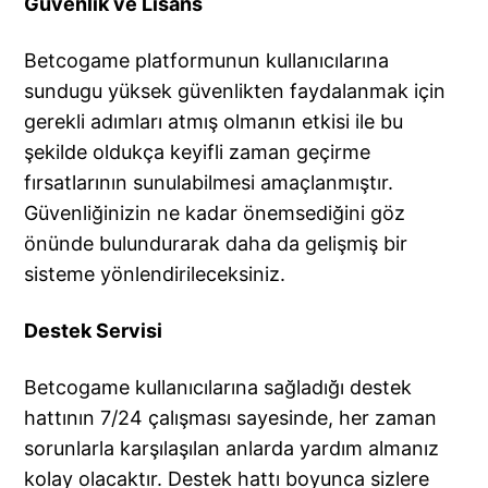
Güvenlik ve Lisans
Betcogame platformunun kullanıcılarına
sundugu yüksek güvenlikten faydalanmak için
gerekli adımları atmış olmanın etkisi ile bu
şekilde oldukça keyifli zaman geçirme
fırsatlarının sunulabilmesi amaçlanmıştır.
Güvenliğinizin ne kadar önemsediğini göz
önünde bulundurarak daha da gelişmiş bir
sisteme yönlendirileceksiniz.
Destek Servisi
Betcogame kullanıcılarına sağladığı destek
hattının 7/24 çalışması sayesinde, her zaman
sorunlarla karşılaşılan anlarda yardım almanız
kolay olacaktır. Destek hattı boyunca sizlere