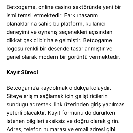
Betcogame, online casino sektöründe yeni bir
ismi temsil etmektedir. Farklı tasarım
olanaklarına sahip bu platform, kullanıcı
deneyimi ve oynanış seçenekleri açısından
dikkat çekici bir hale gelmiştir. Betcogame
logosu renkli bir desende tasarlanmıştır ve
genel olarak modern bir görüntü vermektedir.
Kayıt Süreci
Betcogame’a kaydolmak oldukça kolaydır.
Siteye erişim sağlamak için geliştiricilerin
sundugu adresteki link üzerinden giriş yapılması
yeterli olacaktır. Kayıt formunu doldururken
istenen bilgileri eksiksiz ve doğru olarak girin.
Adres, telefon numarası ve email adresi gibi