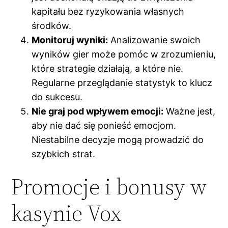
kapitału bez ryzykowania własnych
środków.
Monitoruj wyniki:
Analizowanie swoich
wyników gier może pomóc w zrozumieniu,
które strategie działają, a które nie.
Regularne przeglądanie statystyk to klucz
do sukcesu.
Nie graj pod wpływem emocji:
Ważne jest,
aby nie dać się ponieść emocjom.
Niestabilne decyzje mogą prowadzić do
szybkich strat.
Promocje i bonusy w
kasynie Vox