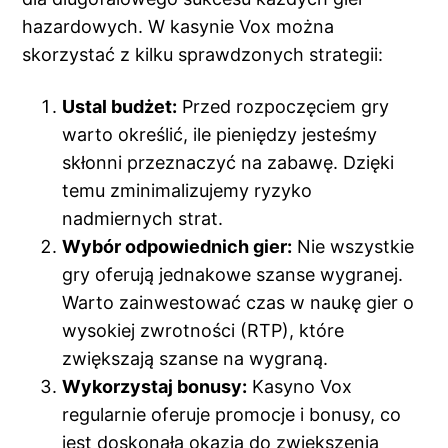
hazardowych. W kasynie Vox można
skorzystać z kilku sprawdzonych strategii:
Ustal budżet:
Przed rozpoczęciem gry
warto określić, ile pieniędzy jesteśmy
skłonni przeznaczyć na zabawę. Dzięki
temu zminimalizujemy ryzyko
nadmiernych strat.
Wybór odpowiednich gier:
Nie wszystkie
gry oferują jednakowe szanse wygranej.
Warto zainwestować czas w naukę gier o
wysokiej zwrotności (RTP), które
zwiększają szanse na wygraną.
Wykorzystaj bonusy:
Kasyno Vox
regularnie oferuje promocje i bonusy, co
jest doskonałą okazją do zwiększenia