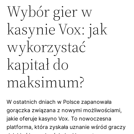
Wybór gier w
kasynie Vox: jak
wykorzystać
kapitał do
maksimum?
W ostatnich dniach w Polsce zapanowała
gorączka związana z nowymi możliwościami,
jakie oferuje kasyno Vox. To nowoczesna
platforma, która zyskała uznanie wśród graczy