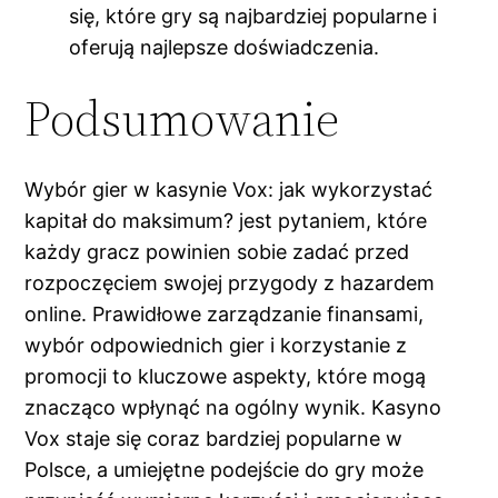
się, które gry są najbardziej popularne i
oferują najlepsze doświadczenia.
Podsumowanie
Wybór gier w kasynie Vox: jak wykorzystać
kapitał do maksimum? jest pytaniem, które
każdy gracz powinien sobie zadać przed
rozpoczęciem swojej przygody z hazardem
online. Prawidłowe zarządzanie finansami,
wybór odpowiednich gier i korzystanie z
promocji to kluczowe aspekty, które mogą
znacząco wpłynąć na ogólny wynik. Kasyno
Vox staje się coraz bardziej popularne w
Polsce, a umiejętne podejście do gry może