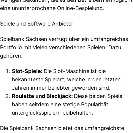
eine ununterbrochene Online-Bespielung.
Spiele und Software Anbieter
Spielbank Sachsen verfügt über ein umfangreiches
Portfolio mit vielen verschiedenen Spielen. Dazu
gehören:
Slot-Spiele:
Die Slot-Maschine ist die
bekannteste Spielart, welche in den letzten
Jahren immer beliebter geworden sind.
Roulette und Blackjack:
Diese beiden Spiele
haben seitdem eine stetige Popularität
unterglücksspielern beibehalten.
Die Spielbank Sachsen bietet das umfangreichste