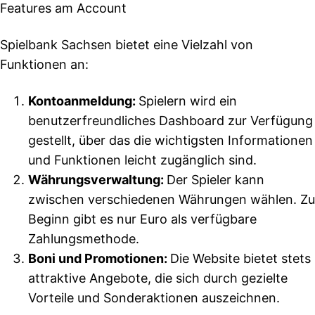
Features am Account
Spielbank Sachsen bietet eine Vielzahl von
Funktionen an:
Kontoanmeldung:
Spielern wird ein
benutzerfreundliches Dashboard zur Verfügung
gestellt, über das die wichtigsten Informationen
und Funktionen leicht zugänglich sind.
Währungsverwaltung:
Der Spieler kann
zwischen verschiedenen Währungen wählen. Zu
Beginn gibt es nur Euro als verfügbare
Zahlungsmethode.
Boni und Promotionen:
Die Website bietet stets
attraktive Angebote, die sich durch gezielte
Vorteile und Sonderaktionen auszeichnen.