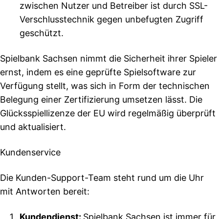
zwischen Nutzer und Betreiber ist durch SSL-
Verschlusstechnik gegen unbefugten Zugriff
geschützt.
Spielbank Sachsen nimmt die Sicherheit ihrer Spieler
ernst, indem es eine geprüfte Spielsoftware zur
Verfügung stellt, was sich in Form der technischen
Belegung einer Zertifizierung umsetzen lässt. Die
Glücksspiellizenze der EU wird regelmäßig überprüft
und aktualisiert.
Kundenservice
Die Kunden-Support-Team steht rund um die Uhr
mit Antworten bereit:
Kundendienst:
Spielbank Sachsen ist immer für