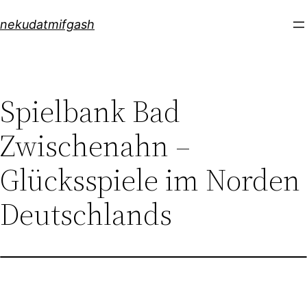
Skip
nekudatmifgash
to
content
Spielbank Bad
Zwischenahn –
Glücksspiele im Norden
Deutschlands