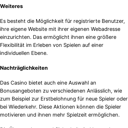
Weiteres
Es besteht die Möglichkeit für registrierte Benutzer,
ihre eigene Website mit ihrer eigenen Webadresse
einzurichten. Das ermöglicht ihnen eine größere
Flexibilität im Erleben von Spielen auf einer
individuellen Ebene.
Nachträglichkeiten
Das Casino bietet auch eine Auswahl an
Bonusangeboten zu verschiedenen Anlässlich, wie
zum Beispiel zur Erstbelohnung für neue Spieler oder
bei Wiederkehr. Diese Aktionen können die Spieler
motivieren und ihnen mehr Spielzeit ermöglichen.