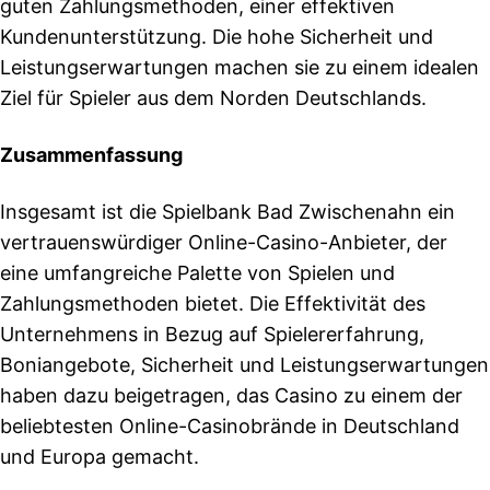
guten Zahlungsmethoden, einer effektiven
Kundenunterstützung. Die hohe Sicherheit und
Leistungserwartungen machen sie zu einem idealen
Ziel für Spieler aus dem Norden Deutschlands.
Zusammenfassung
Insgesamt ist die Spielbank Bad Zwischenahn ein
vertrauenswürdiger Online-Casino-Anbieter, der
eine umfangreiche Palette von Spielen und
Zahlungsmethoden bietet. Die Effektivität des
Unternehmens in Bezug auf Spielererfahrung,
Boniangebote, Sicherheit und Leistungserwartungen
haben dazu beigetragen, das Casino zu einem der
beliebtesten Online-Casinobrände in Deutschland
und Europa gemacht.