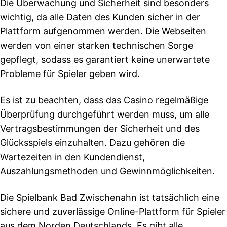
Die Überwachung und Sicherheit sind besonders
wichtig, da alle Daten des Kunden sicher in der
Plattform aufgenommen werden. Die Webseiten
werden von einer starken technischen Sorge
gepflegt, sodass es garantiert keine unerwartete
Probleme für Spieler geben wird.
Es ist zu beachten, dass das Casino regelmäßige
Überprüfung durchgeführt werden muss, um alle
Vertragsbestimmungen der Sicherheit und des
Glücksspiels einzuhalten. Dazu gehören die
Wartezeiten in den Kundendienst,
Auszahlungsmethoden und Gewinnmöglichkeiten.
Die Spielbank Bad Zwischenahn ist tatsächlich eine
sichere und zuverlässige Online-Plattform für Spieler
aus dem Norden Deutschlands. Es gibt alle