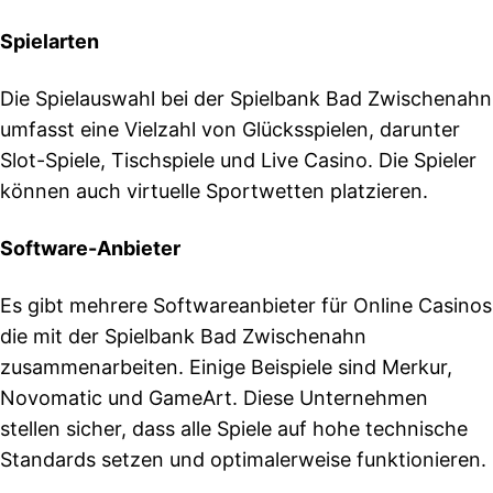
Spielarten
Die Spielauswahl bei der Spielbank Bad Zwischenahn
umfasst eine Vielzahl von Glücksspielen, darunter
Slot-Spiele, Tischspiele und Live Casino. Die Spieler
können auch virtuelle Sportwetten platzieren.
Software-Anbieter
Es gibt mehrere Softwareanbieter für Online Casinos
die mit der Spielbank Bad Zwischenahn
zusammenarbeiten. Einige Beispiele sind Merkur,
Novomatic und GameArt. Diese Unternehmen
stellen sicher, dass alle Spiele auf hohe technische
Standards setzen und optimalerweise funktionieren.