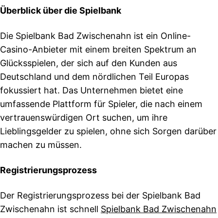
Überblick über die Spielbank
Die Spielbank Bad Zwischenahn ist ein Online-
Casino-Anbieter mit einem breiten Spektrum an
Glücksspielen, der sich auf den Kunden aus
Deutschland und dem nördlichen Teil Europas
fokussiert hat. Das Unternehmen bietet eine
umfassende Plattform für Spieler, die nach einem
vertrauenswürdigen Ort suchen, um ihre
Lieblingsgelder zu spielen, ohne sich Sorgen darüber
machen zu müssen.
Registrierungsprozess
Der Registrierungsprozess bei der Spielbank Bad
Zwischenahn ist schnell
Spielbank Bad Zwischenahn