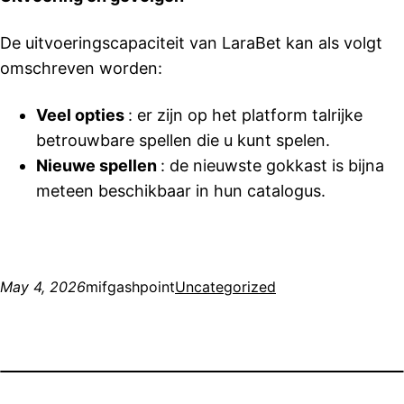
De uitvoeringscapaciteit van LaraBet kan als volgt
omschreven worden:
Veel opties
: er zijn op het platform talrijke
betrouwbare spellen die u kunt spelen.
Nieuwe spellen
: de nieuwste gokkast is bijna
meteen beschikbaar in hun catalogus.
May 4, 2026
mifgashpoint
Uncategorized