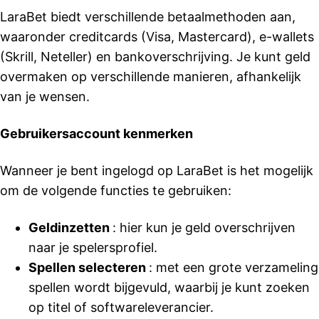
LaraBet biedt verschillende betaalmethoden aan,
waaronder creditcards (Visa, Mastercard), e-wallets
(Skrill, Neteller) en bankoverschrijving. Je kunt geld
overmaken op verschillende manieren, afhankelijk
van je wensen.
Gebruikersaccount kenmerken
Wanneer je bent ingelogd op LaraBet is het mogelijk
om de volgende functies te gebruiken:
Geldinzetten
: hier kun je geld overschrijven
naar je spelersprofiel.
Spellen selecteren
: met een grote verzameling
spellen wordt bijgevuld, waarbij je kunt zoeken
op titel of softwareleverancier.