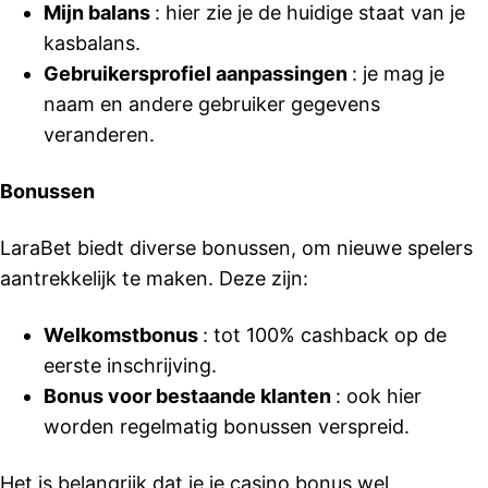
Mijn balans
: hier zie je de huidige staat van je
kasbalans.
Gebruikersprofiel aanpassingen
: je mag je
naam en andere gebruiker gegevens
veranderen.
Bonussen
LaraBet biedt diverse bonussen, om nieuwe spelers
aantrekkelijk te maken. Deze zijn:
Welkomstbonus
: tot 100% cashback op de
eerste inschrijving.
Bonus voor bestaande klanten
: ook hier
worden regelmatig bonussen verspreid.
Het is belangrijk dat je je casino bonus wel