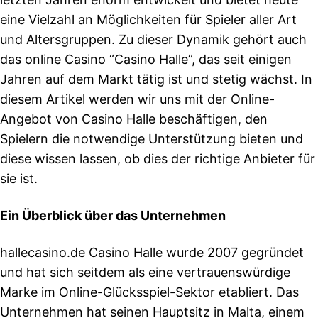
eine Vielzahl an Möglichkeiten für Spieler aller Art
und Altersgruppen. Zu dieser Dynamik gehört auch
das online Casino “Casino Halle”, das seit einigen
Jahren auf dem Markt tätig ist und stetig wächst. In
diesem Artikel werden wir uns mit der Online-
Angebot von Casino Halle beschäftigen, den
Spielern die notwendige Unterstützung bieten und
diese wissen lassen, ob dies der richtige Anbieter für
sie ist.
Ein Überblick über das Unternehmen
hallecasino.de
Casino Halle wurde 2007 gegründet
und hat sich seitdem als eine vertrauenswürdige
Marke im Online-Glücksspiel-Sektor etabliert. Das
Unternehmen hat seinen Hauptsitz in Malta, einem