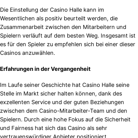
Die Einstellung der Casino Halle kann im
Wesentlichen als positiv beurteilt werden, die
Zusammenarbeit zwischen den Mitarbeitern und
Spielern verläuft auf dem besten Weg. Insgesamt ist
es für den Spieler zu empfehlen sich bei einer dieser
Casinos anzuwählen.
Erfahrungen in der Vergangenheit
Im Laufe seiner Geschichte hat Casino Halle seine
Stelle im Markt sicher halten können, dank des
exzellenten Service und der guten Beziehungen
zwischen dem Casino-Mitarbeiter-Team und den
Spielern. Durch eine hohe Fokus auf die Sicherheit
und Fairness hat sich das Casino als sehr
vertrauenswürdiger Anbieter positioniert.