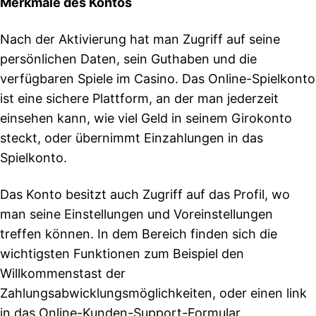
Merkmale des Kontos
Nach der Aktivierung hat man Zugriff auf seine
persönlichen Daten, sein Guthaben und die
verfügbaren Spiele im Casino. Das Online-Spielkonto
ist eine sichere Plattform, an der man jederzeit
einsehen kann, wie viel Geld in seinem Girokonto
steckt, oder übernimmt Einzahlungen in das
Spielkonto.
Das Konto besitzt auch Zugriff auf das Profil, wo
man seine Einstellungen und Voreinstellungen
treffen können. In dem Bereich finden sich die
wichtigsten Funktionen zum Beispiel den
Willkommenstast der
Zahlungsabwicklungsmöglichkeiten, oder einen link
in das Online-Kunden-Support-Formular.