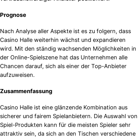
Prognose
Nach Analyse aller Aspekte ist es zu folgern, dass
Casino Halle weiterhin wächst und expandieren
wird. Mit den ständig wachsenden Möglichkeiten in
der Online-Spielszene hat das Unternehmen alle
Chancen darauf, sich als einer der Top-Anbieter
aufzuweisen.
Zusammenfassung
Casino Halle ist eine glänzende Kombination aus
sicherer und fairem Spielanbietern. Die Auswahl von
Spiel-Produkten kann für die meisten Spieler sehr
attraktiv sein, da sich an den Tischen verschiedene