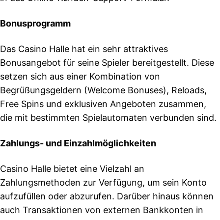
Bonusprogramm
Das Casino Halle hat ein sehr attraktives
Bonusangebot für seine Spieler bereitgestellt. Diese
setzen sich aus einer Kombination von
Begrüßungsgeldern (Welcome Bonuses), Reloads,
Free Spins und exklusiven Angeboten zusammen,
die mit bestimmten Spielautomaten verbunden sind.
Zahlungs- und Einzahlmöglichkeiten
Casino Halle bietet eine Vielzahl an
Zahlungsmethoden zur Verfügung, um sein Konto
aufzufüllen oder abzurufen. Darüber hinaus können
auch Transaktionen von externen Bankkonten in