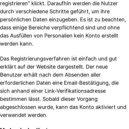
registrieren” klickt. Daraufhin werden die Nutzer
durch verschiedene Schritte geführt, um ihre
persönlichen Daten einzugeben. Es ist zu beachten,
dass einige Bereiche verpflichtend sind und ohne
das Ausfüllen von Personalien kein Konto erstellt
werden kann.
Das Registrierungsverfahren ist einfach und gut
erklärt auf der Website dargestellt. Der neue
Benutzer erhält nach dem Absenden aller
erforderlichen Daten eine Email-Bestätigung, die
sich anhand einer Link-Verifikationsadresse
bestimmen lässt. Sobald dieser Vorgang
abgeschlossen wurde, kann das Konto aktiviert und
verwendet werden.