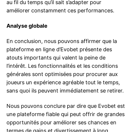
au fil du temps qu’il sait s’adapter pour
améliorer constamment ces performances.
Analyse globale
En conclusion, nous pouvons affirmer que la
plateforme en ligne d’Evobet présente des
atouts importants qui valent la peine de
l’intérêt. Les fonctionnalités et les conditions
générales sont optimisées pour procurer aux
joueurs un expérience agréable tout le temps,
sans quoi ils peuvent immédiatement se retirer.
Nous pouvons conclure par dire que Evobet est
une plateforme fiable qui peut offrir de grandes
opportunités pour améliorer ses chances en
termes de gains et divertissement à long