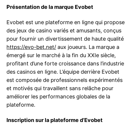
Présentation de la marque Evobet
Evobet est une plateforme en ligne qui propose
des jeux de casino variés et amusants, conçus
pour fournir un divertissement de haute qualité
https://evo-bet.net/
aux joueurs. La marque a
émergé sur le marché à la fin du XXIe siècle,
profitant d’une forte croissance dans l’industrie
des casinos en ligne. L’équipe derrière Evobet
est composée de professionnels expérimentés
et motivés qui travaillent sans relâche pour
améliorer les performances globales de la
plateforme.
Inscription sur la plateforme d’Evobet