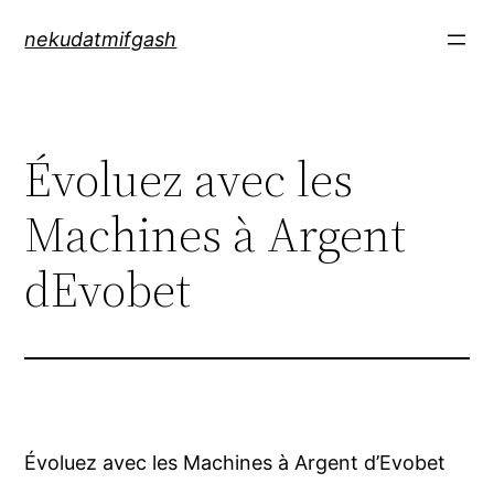
Skip
nekudatmifgash
to
content
Évoluez avec les
Machines à Argent
dEvobet
Évoluez avec les Machines à Argent d’Evobet