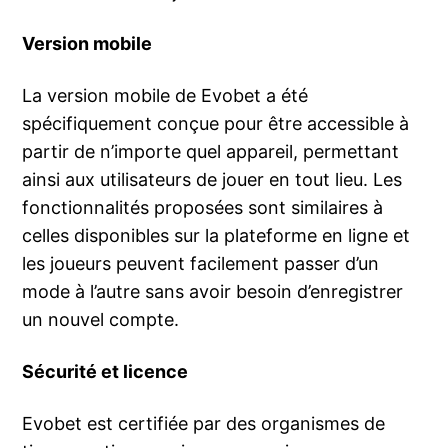
Version mobile
La version mobile de Evobet a été
spécifiquement conçue pour être accessible à
partir de n’importe quel appareil, permettant
ainsi aux utilisateurs de jouer en tout lieu. Les
fonctionnalités proposées sont similaires à
celles disponibles sur la plateforme en ligne et
les joueurs peuvent facilement passer d’un
mode à l’autre sans avoir besoin d’enregistrer
un nouvel compte.
Sécurité et licence
Evobet est certifiée par des organismes de