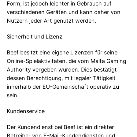
Form, ist jedoch leichter in Gebrauch auf
verschiedenen Geräten und kann daher von
Nutzern jeder Art genutzt werden.
Sicherheit und Lizenz
Beef besitzt eine eigene Lizenzen für seine
Online-Spielaktivitäten, die vom Malta Gaming
Authority vergeben wurden. Dies bestätigt
dessen Berechtigung, mit legaler Tätigkeit
innerhalb der EU-Gemeinschaft operativ zu
sein.
Kundenservice
Der Kundendienst bei Beef ist ein direkter
Betreiber von E-Mail-Kundendiensten und