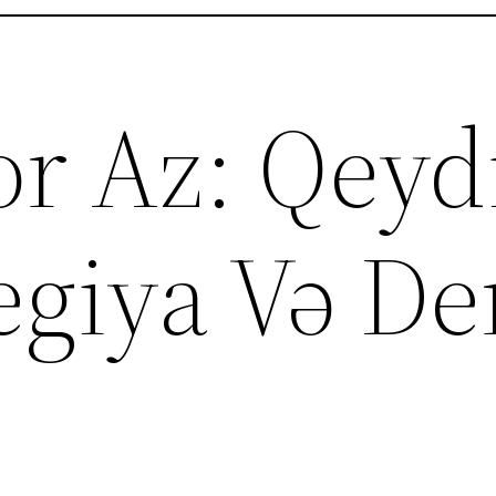
or Az: Qeyd
tegiya Və D