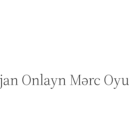
ijan Onlayn Mərc Oyu