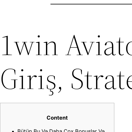
1win Aviat
Giriş, Stra
Content
Bütün Bu Və Daha Çox Bonuslar Və