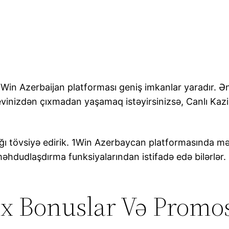
 1Win Azerbaijan platforması geniş imkanlar yaradır. Ə
vinizdən çıxmadan yaşamaq istəyirsinizsə, Canlı Kazin
ı tövsiyə edirik. 1Win Azerbaycan platformasında məsul
ü məhdudlaşdırma funksiyalarından istifadə edə bilərlər.
x Bonuslar Və Promo