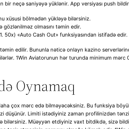
bir neçə saniyəyə yüklənir. App versiyası push bildiriş
u xüsusi bölmədən yükləyə bilərsiniz.
ə gözlənilməz olmasını təmin edir.
. 50x) «Auto Cash Out» funksiyasından istifadə edir.
min edilir. Bununla nəticə onlayn kazino serverlərində 
ilərlər. 1Win Aviatorunun hər turunda minimum mərc 0. 
ndə Oynamaq
daha çox mərc edə bilməyəcəksiniz. Bu funksiya böyü
i düşünür. Limiti istədiyiniz zaman profilinizdən tənz
ə bilərsiniz. Müəyyən etdiyiniz vaxt bitdikdə, sizə bi