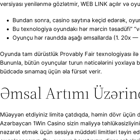
versiyası yenilənmə gözlətmir, WEB LINK açılır və oyun 
Bundan sonra, casino saytına keçid edərək, oyun
Bu texnologiya oyundakı hər mərcin təsadüfi” “v
Oyunçu hər raundda aşağı əmsallarda (1. 20x — 1
Oyunda tam dürüstlük Provably Fair texnologiyası ilə tə
Bununla, bütün oyunçular turun nəticələrini yoxlaya b
büdcədə sınamaq üçün əla fürsət verir.
Əmsal Artımı Üzəri
Müəyyən etdiyiniz limitə çatdıqda, həmin dövr üçün 
Azərbaycan 1Win Casino sizin maliyyə təhlükəsizliyiniz
nəzarət etmək üçün sessiya müddəti limitləri təyin ed