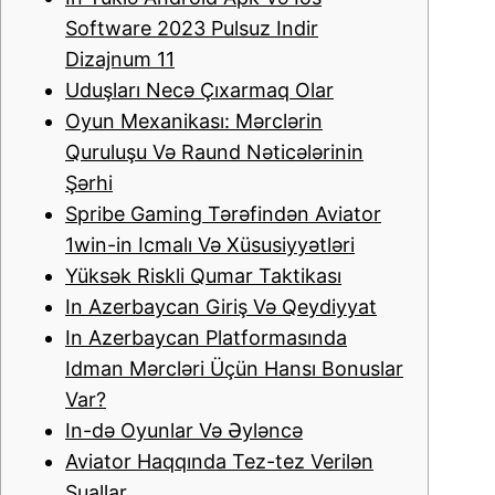
Software 2023 Pulsuz Indir
Dizajnum 11
Uduşları Necə Çıxarmaq Olar
Oyun Mexanikası: Mərclərin
Quruluşu Və Raund Nəticələrinin
Şərhi
Spribe Gaming Tərəfindən Aviator
1win-in Icmalı Və Xüsusiyyətləri
Yüksək Riskli Qumar Taktikası
In Azerbaycan Giriş Və Qeydiyyat
In Azerbaycan Platformasında
Idman Mərcləri Üçün Hansı Bonuslar
Var?
In-də Oyunlar Və Əyləncə
Aviator Haqqında Tez-tez Verilən
Suallar