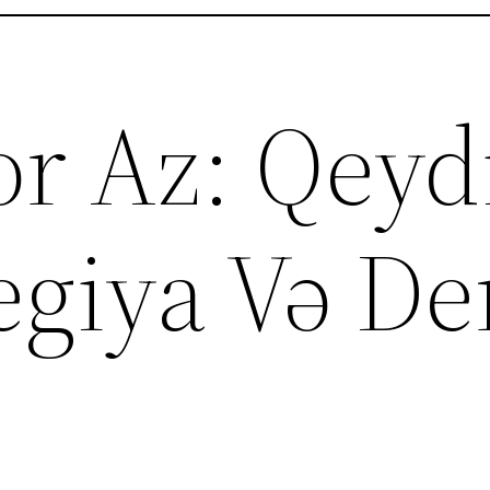
or Az: Qeyd
tegiya Və D