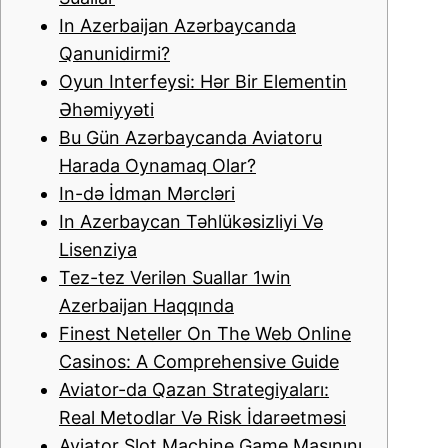
In Azerbaijan Azərbaycanda
Qanunidirmi?
Oyun Interfeysi: Hər Bir Elementin
Əhəmiyyəti
Bu Gün Azərbaycanda Aviatoru
Harada Oynamaq Olar?
In-də İdman Mərcləri
In Azerbaycan Təhlükəsizliyi Və
Lisenziya
Tez-tez Verilən Suallar 1win
Azerbaijan Haqqında
Finest Neteller On The Web Online
Casinos: A Comprehensive Guide
Aviator-da Qazan Strategiyaları:
Real Metodlar Və Risk İdarəetməsi
Aviator Slot Machine Game Maşınını