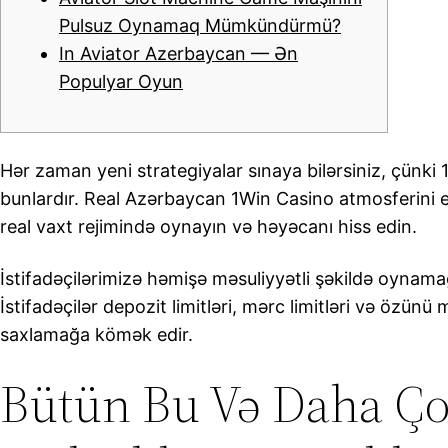
Pulsuz Oynamaq Mümkündürmü?
In Aviator Azerbaycan — Ən
Populyar Oyun
Hər zaman yeni strategiyalar sınaya bilərsiniz, çünki
bunlardır. Real Azərbaycan 1Win Casino atmosferini e
real vaxt rejimində oynayın və həyəcanı hiss edin.
İstifadəçilərimizə həmişə məsuliyyətli şəkildə oynamağ
İstifadəçilər depozit limitləri, mərc limitləri və özün
saxlamağa kömək edir.
Bütün Bu Və Daha Ço