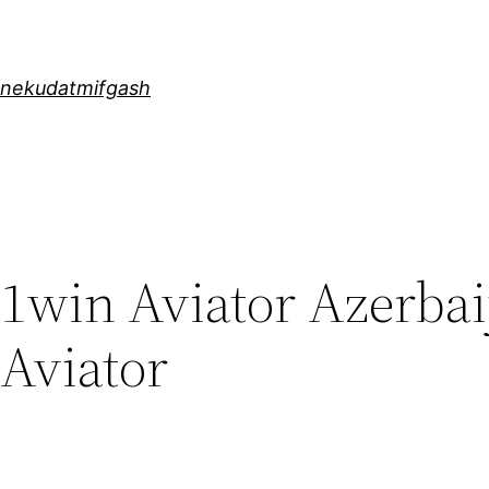
Skip
to
content
nekudatmifgash
1win Aviator Azerba
Aviator