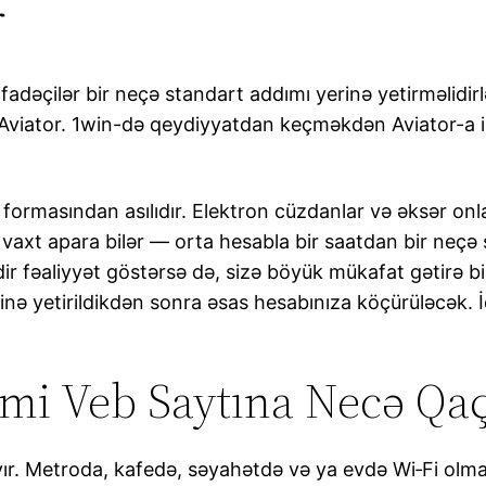
r
adəçilər bir neçə standart addımı yerinə yetirməlidir
şıq Aviator. 1win-də qeydiyyatdan keçməkdən Aviator-a
ormasından asılıdır. Elektron cüzdanlar və əksər onla
vaxt apara bilər — orta hesabla bir saatdan bir neçə
fəaliyyət göstərsə də, sizə böyük mükafat gətirə biləc
rinə yetirildikdən sonra əsas hesabınıza köçürüləcək. 
mi Veb Saytına Necə Qa
yır. Metroda, kafedə, səyahətdə və ya evdə Wi‑Fi olma