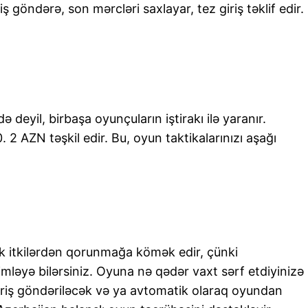
 göndərə, son mərcləri saxlayar, tez giriş təklif edir.
deyil, birbaşa oyunçuların iştirakı ilə yaranır.
2 AZN təşkil edir. Bu, oyun taktikalarınızı aşağı
k itkilərdən qorunmağa kömək edir, çünki
imləyə bilərsiniz. Oyuna nə qədər vaxt sərf etdiyinizə
ldiriş göndəriləcək və ya avtomatik olaraq oyundan