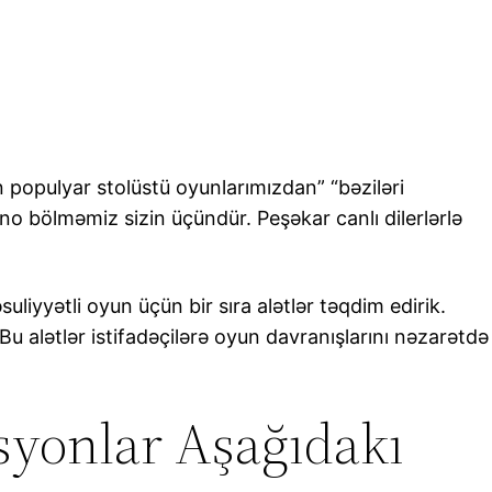
n populyar stolüstü oyunlarımızdan” “bəziləri
o bölməmiz sizin üçündür. Peşəkar canlı dilerlərlə
iyyətli oyun üçün bir sıra alətlər təqdim edirik.
 Bu alətlər istifadəçilərə oyun davranışlarını nəzarətdə
syonlar Aşağıdakı