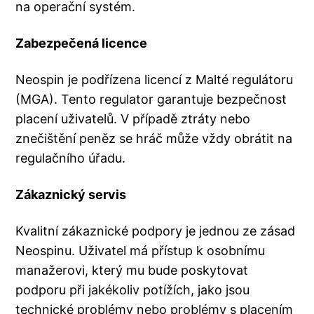
na operační systém.
Zabezpečená licence
Neospin je podřízena licencí z Malté regulátoru
(MGA). Tento regulator garantuje bezpečnost
placení uživatelů. V případě ztráty nebo
znečištění peněz se hráč může vždy obrátit na
regulačního úřadu.
Zákaznický servis
Kvalitní zákaznické podpory je jednou ze zásad
Neospinu. Uživatel má přístup k osobnímu
manažerovi, který mu bude poskytovat
podporu při jakékoliv potížích, jako jsou
technické problémy nebo problémy s placením