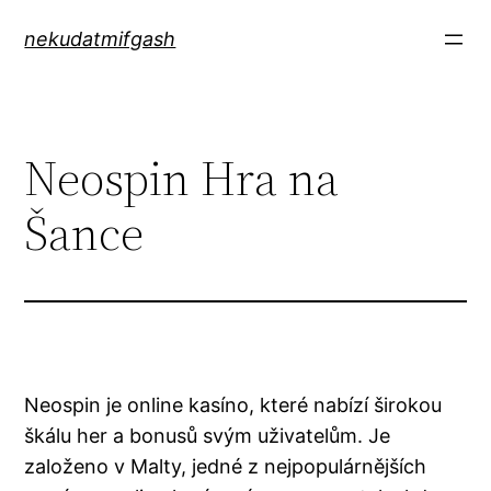
Skip
nekudatmifgash
to
content
Neospin Hra na
Šance
Neospin je online kasíno, které nabízí širokou
škálu her a bonusů svým uživatelům. Je
založeno v Malty, jedné z nejpopulárnějších