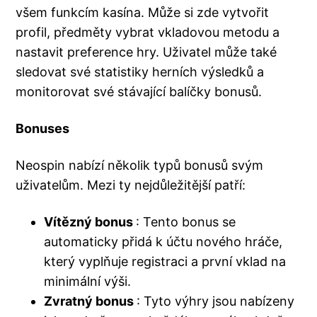
všem funkcím kasína. Může si zde vytvořit
profil, předměty vybrat vkladovou metodu a
nastavit preference hry. Uživatel může také
sledovat své statistiky herních výsledků a
monitorovat své stávající balíčky bonusů.
Bonuses
Neospin nabízí několik typů bonusů svým
uživatelům. Mezi ty nejdůležitější patří:
Vítězný bonus
: Tento bonus se
automaticky přidá k účtu nového hráče,
který vyplňuje registraci a první vklad na
minimální výši.
Zvratný bonus
: Tyto výhry jsou nabízeny