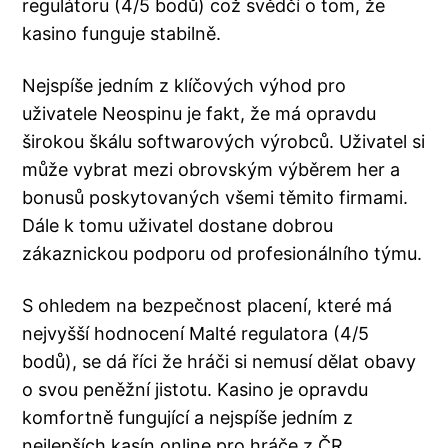
regulátoru (4/5 bodů) což svědčí o tom, že
kasino funguje stabilně.
Nejspíše jedním z klíčových výhod pro
uživatele Neospinu je fakt, že má opravdu
širokou škálu softwarových výrobců. Uživatel si
může vybrat mezi obrovským výběrem her a
bonusů poskytovaných všemi těmito firmami.
Dále k tomu uživatel dostane dobrou
zákaznickou podporu od profesionálního týmu.
S ohledem na bezpečnost placení, které má
nejvyšší hodnocení Malté regulatora (4/5
bodů), se dá říci že hráči si nemusí dělat obavy
o svou peněžní jistotu. Kasino je opravdu
komfortně fungující a nejspíše jedním z
nejlepších kasín online pro hráče z ČR.