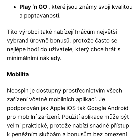
Play ‘n GO
, které jsou známy svoji kvalitou
a poptavaností.
Tito výrobci také nabízejí hráčům největší
vybraná úrovně bonusů, protože často se
nejlépe hodí do uživatele, který chce hrát s
minimálními náklady.
Mobilita
Neospin je dostupný prostřednictvím všech
zařízení včetně mobilních aplikací. Je
podporován jak Apple iOS tak Google Android
pro mobilní zařízení. Použití aplikace může být
velmi praktické, protože nabízí snadné přístup
k peněžním službám a bonusům bez omezení