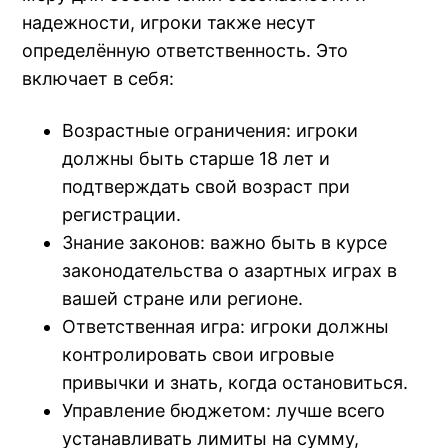
надежности, игроки также несут
определённую ответственность. Это
включает в себя:
Возрастные ограничения: игроки
должны быть старше 18 лет и
подтверждать свой возраст при
регистрации.
Знание законов: важно быть в курсе
законодательства о азартных играх в
вашей стране или регионе.
Ответственная игра: игроки должны
контролировать свои игровые
привычки и знать, когда остановиться.
Управление бюджетом: лучше всего
устанавливать лимиты на сумму,