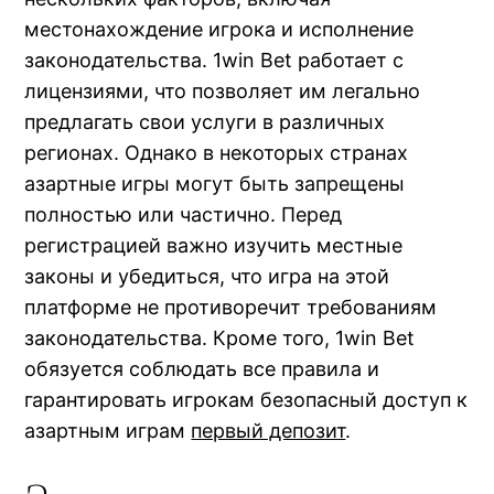
местонахождение игрока и исполнение
законодательства. 1win Bet работает с
лицензиями, что позволяет им легально
предлагать свои услуги в различных
регионах. Однако в некоторых странах
азартные игры могут быть запрещены
полностью или частично. Перед
регистрацией важно изучить местные
законы и убедиться, что игра на этой
платформе не противоречит требованиям
законодательства. Кроме того, 1win Bet
обязуется соблюдать все правила и
гарантировать игрокам безопасный доступ к
азартным играм
первый депозит
.