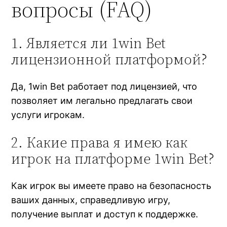
вопросы (FAQ)
1. Является ли 1win Bet
лицензионной платформой?
Да, 1win Bet работает под лицензией, что
позволяет им легально предлагать свои
услуги игрокам.
2. Какие права я имею как
игрок на платформе 1win Bet?
Как игрок вы имеете право на безопасность
ваших данных, справедливую игру,
получение выплат и доступ к поддержке.