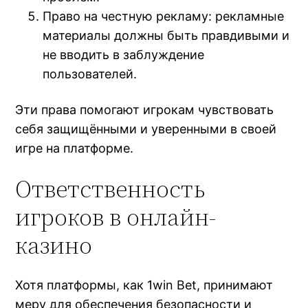
Право на честную рекламу: рекламные
материалы должны быть правдивыми и
не вводить в заблуждение
пользователей.
Эти права помогают игрокам чувствовать
себя защищёнными и уверенными в своей
игре на платформе.
Ответственность
игроков в онлайн-
казино
Хотя платформы, как 1win Bet, принимают
меру для обеспечения безопасности и