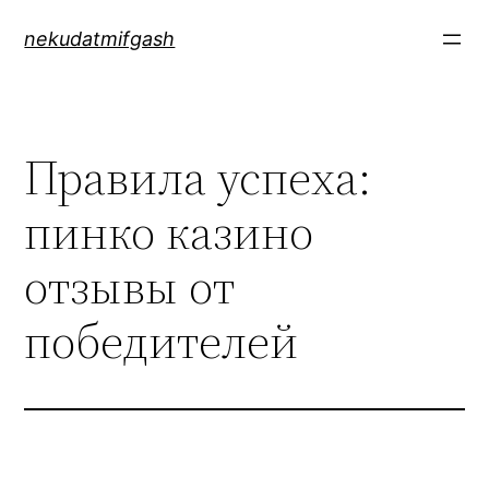
Skip
nekudatmifgash
to
content
Правила успеха:
пинко казино
отзывы от
победителей