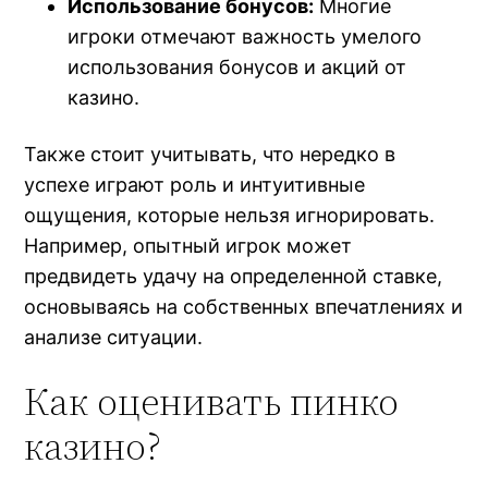
Использование бонусов:
Многие
игроки отмечают важность умелого
использования бонусов и акций от
казино.
Также стоит учитывать, что нередко в
успехе играют роль и интуитивные
ощущения, которые нельзя игнорировать.
Например, опытный игрок может
предвидеть удачу на определенной ставке,
основываясь на собственных впечатлениях и
анализе ситуации.
Как оценивать пинко
казино?