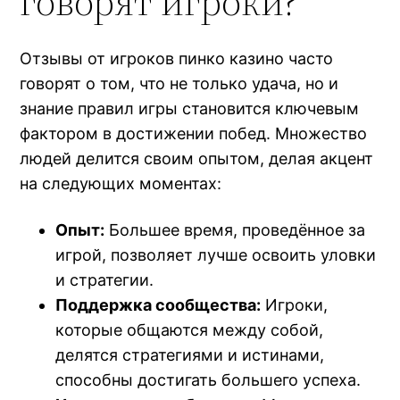
говорят игроки?
Отзывы от игроков пинко казино часто
говорят о том, что не только удача, но и
знание правил игры становится ключевым
фактором в достижении побед. Множество
людей делится своим опытом, делая акцент
на следующих моментах:
Опыт:
Большее время, проведённое за
игрой, позволяет лучше освоить уловки
и стратегии.
Поддержка сообщества:
Игроки,
которые общаются между собой,
делятся стратегиями и истинами,
способны достигать большего успеха.