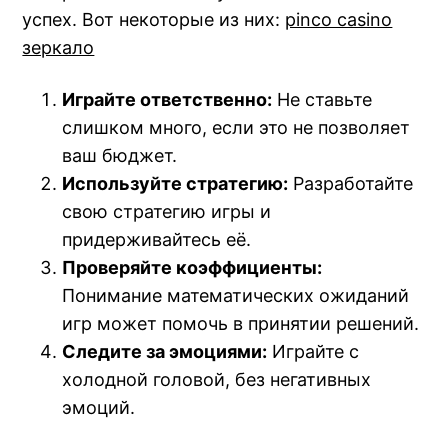
успех. Вот некоторые из них:
pinco casino
зеркало
Играйте ответственно:
Не ставьте
слишком много, если это не позволяет
ваш бюджет.
Используйте стратегию:
Разработайте
свою стратегию игры и
придерживайтесь её.
Проверяйте коэффициенты:
Понимание математических ожиданий
игр может помочь в принятии решений.
Следите за эмоциями:
Играйте с
холодной головой, без негативных
эмоций.