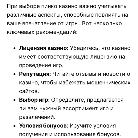
При выборе пинко казино важно учитывать
различные аспекты, способные повлиять на
ваше впечатление от игры. Вот несколько
ключевых рекомендаций:
Лицензия казино:
Убедитесь, что казино
имеет соответствующую лицензию на
проведение игр.
Репутация:
Читайте отзывы и новости о
казино, чтобы избежать мошеннических
сайтов.
Выбор игр:
Определите, предлагается
ли вам нужный ассортимент игр и
развлечений.
Условия бонусов:
Изучите условия
получения и использования бонусов.