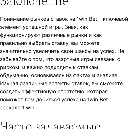
Заключение
Понимание рынков ставок на 1win Bet – ключевой
элемент успешной игры. Зная, как
функционируют различные рынки и как
правильно выбрать ставку, вы можете
значительно увеличить свои шансы на успех. Не
забывайте о том, что азартные игры связаны с
риском, и важно подходить к ставкам
обдуманно, основываясь на фактах и анализе.
Изучая различные аспекты ставок, вы сможете
создать эффективную стратегию, которая
поможет вам добиться успеха на 1win Bet
зеркало 1 win
.
Часто задаваемые