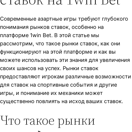
Современные азартные игры требуют глубокого
понимания рынков ставок, особенно на
платформе 1win Bet. В этой статье мы
рассмотрим, что такое рынки ставок, как они
функционируют на этой платформе и как вы
можете использовать эти знания для увеличения
своих шансов на успех. Рынки ставок
предоставляют игрокам различные возможности
для ставок на спортивные события и другие
игры, и понимание их механики может
существенно повлиять на исход ваших ставок.
Что такое рынки