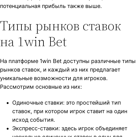
потенциальная прибыль также выше.
Типы рынков ставок
на 1win Bet
На платформе 1win Bet доступны различные типы
рынков ставок, и каждый из них предлагает
уникальные возможности для игроков.
Рассмотрим основные из них:
Одиночные ставки: это простейший тип
ставок, при котором игрок ставит на один
исход события.
Экспресс-ставки: здесь игрок объединяет
несколько одиночных ставок в одну для