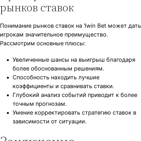
рынков ставок
Понимание рынков ставок на 1win Bet может дать
игрокам значительное преимущество.
Рассмотрим основные плюсы:
Увеличенные шансы на выигрыш благодаря
более обоснованным решениям.
Способность находить лучшие
коэффициенты и сравнивать ставки.
Глубокий анализ событий приводит к более
точным прогнозам.
Умение корректировать стратегию ставок в
зависимости от ситуации.