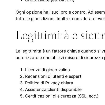
Ogni opzione ha i suoi pro e contro. Ad esempi
tutte le giurisdizioni. Inoltre, considerate e
Legittimità e sicur
La legittimità è un fattore chiave quando si v
autorizzato e che utilizzi misure di sicurezza
Licenza di gioco valida
Recensioni di utenti e esperti
Politica di Privacy chiara
Assistenza clienti disponibile
Certificazioni di sicurezza (SSL, ecc.)