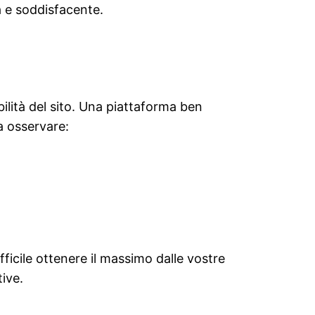
a e soddisfacente.
bilità del sito. Una piattaforma ben
a osservare:
fficile ottenere il massimo dalle vostre
tive.