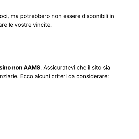
loci, ma potrebbero non essere disponibili in
re le vostre vincite.
casino non AAMS
. Assicuratevi che il sito sia
nziarie. Ecco alcuni criteri da considerare: