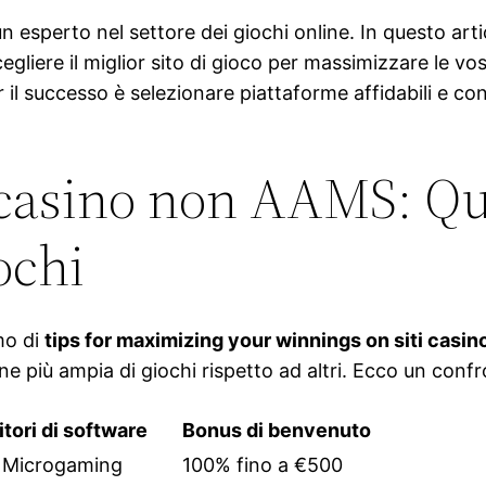
 esperto nel settore dei giochi online. In questo arti
gliere il miglior sito di gioco per massimizzare le vos
l successo è selezionare piattaforme affidabili e conv
i casino non AAMS: Qu
ochi
mo di
tips for maximizing your winnings on siti cas
ne più ampia di giochi rispetto ad altri. Ecco un confro
itori di software
Bonus di benvenuto
 Microgaming
100% fino a €500