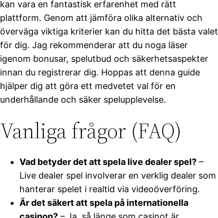
kan vara en fantastisk erfarenhet med rätt
plattform. Genom att jämföra olika alternativ och
överväga viktiga kriterier kan du hitta det bästa valet
för dig. Jag rekommenderar att du noga läser
igenom bonusar, spelutbud och säkerhetsaspekter
innan du registrerar dig. Hoppas att denna guide
hjälper dig att göra ett medvetet val för en
underhållande och säker spelupplevelse.
Vanliga frågor (FAQ)
Vad betyder det att spela live dealer spel?
–
Live dealer spel involverar en verklig dealer som
hanterar spelet i realtid via videoöverföring.
Är det säkert att spela på internationella
casinon?
– Ja, så länge som casinot är