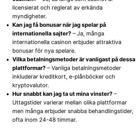
licensierat och reglerat av erkända
myndigheter.
Kan jag få bonusar när jag spelar på
internationella sajter?
– Ja, många
internationella casinon erbjuder attraktiva
bonusar för nya spelare.
Vilka betalningsmetoder är vanligast på dessa
plattformar?
– Vanliga betalningsmetoder
inkluderar kreditkort, e-plånböcker och
kryptovalutor.
Hur snabbt kan jag ta ut mina vinster?
–
Uttagstider varierar mellan olika plattformar
men många erbjuder snabba behandlingstider,
ofta inom 24-48 timmar.