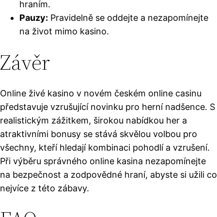
hraním.
Pauzy:
Pravidelně se oddejte a nezapomínejte
na život mimo kasino.
Závěr
Online živé kasino v novém českém online casinu
představuje vzrušující novinku pro herní nadšence. S
realistickým zážitkem, širokou nabídkou her a
atraktivními bonusy se stává skvělou volbou pro
všechny, kteří hledají kombinaci pohodlí a vzrušení.
Při výběru správného online kasina nezapomínejte
na bezpečnost a zodpovědné hraní, abyste si užili co
nejvíce z této zábavy.