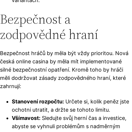
variantách.
Bezpečnost a
zodpovědné hraní
Bezpečnost hráčů by měla být vždy prioritou. Nová
česká online casina by měla mít implementované
silné bezpečnostní opatření. Kromě toho by hráči
měli dodržovat zásady zodpovědného hraní, které
zahrnují:
Stanovení rozpočtu:
Určete si, kolik peněz jste
ochotni utratit, a držte se tohoto limitu.
Všímavost:
Sledujte svůj herní čas a investice,
abyste se vyhnuli problémům s nadměrným