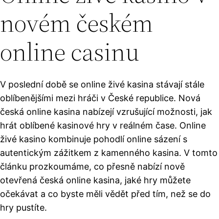
novém českém
online casinu
V poslední době se online živé kasina stávají stále
oblíbenějšími mezi hráči v České republice. Nová
česká online kasina nabízejí vzrušující možnosti, jak
hrát oblíbené kasinové hry v reálném čase. Online
živé kasino kombinuje pohodlí online sázení s
autentickým zážitkem z kamenného kasina. V tomto
článku prozkoumáme, co přesně nabízí nově
otevřená česká online kasina, jaké hry můžete
očekávat a co byste měli vědět před tím, než se do
hry pustíte.