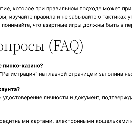
ятие, которое при правильном подходе может при
, изучайте правила и не забывайте о тактиках у
, понимайте, что азартные игры должны быть в п
опросы (FAQ)
е пинко-казино?
“Регистрация” на главной странице и заполнив н
каунта?
ь удостоверение личности и документ, подтверж
кредитными картами, электронными кошельками 