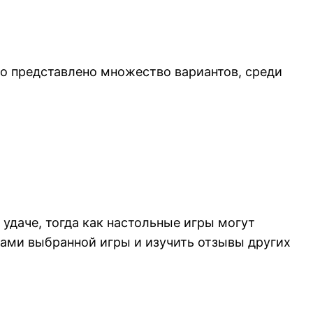
но представлено множество вариантов, среди
удаче, тогда как настольные игры могут
илами выбранной игры и изучить отзывы других