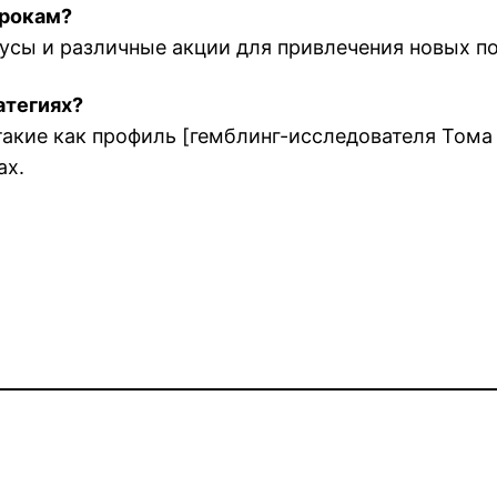
грокам?
нусы и различные акции для привлечения новых п
атегиях?
акие как профиль [гемблинг-исследователя Тома Ст
ах.