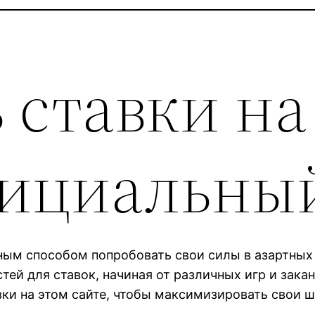
ь ставки н
ициальный
ьным способом попробовать свои силы в азартных
й для ставок, начиная от различных игр и закан
вки на этом сайте, чтобы максимизировать свои 