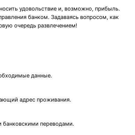
носить удовольствие и, возможно, прибыль.
правления банком. Задаваясь вопросом, как
ервую очередь развлечением!
еобходимые данные.
дающий адрес проживания.
и банковскими переводами.