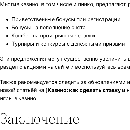
Многие казино, в том числе и пинко, предлагают
Приветственные бонусы при регистрации
Бонусы на пополнение счета
Кэшбэк на проигрышные ставки
Турниры и конкурсы с денежными призами
Эти предложения могут существенно увеличить в
раздел с акциями на сайте и воспользуйтесь в
Также рекомендуется следить за обновлениями и
новой статьёй на [
Казино: как сделать ставку и 
игры в казино.
Заключение