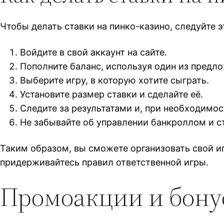
Чтобы делать ставки на пинко-казино, следуйте 
Войдите в свой аккаунт на сайте.
Пополните баланс, используя один из предл
Выберите игру, в которую хотите сыграть.
Установите размер ставки и сделайте её.
Следите за результатами и, при необходимос
Не забывайте об управлении банкроллом и ст
Таким образом, вы сможете организовать свой иг
придерживайтесь правил ответственной игры.
Промоакции и бону