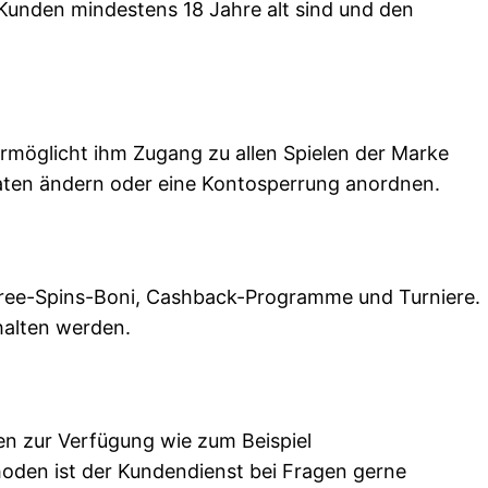
s Kunden mindestens 18 Jahre alt sind und den
ermöglicht ihm Zugang zu allen Spielen der Marke
aten ändern oder eine Kontosperrung anordnen.
 Free-Spins-Boni, Cashback-Programme und Turniere.
halten werden.
n zur Verfügung wie zum Beispiel
oden ist der Kundendienst bei Fragen gerne