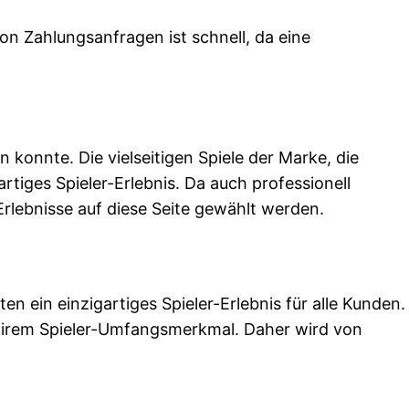
on Zahlungsanfragen ist schnell, da eine
 konnte. Die vielseitigen Spiele der Marke, die
iges Spieler-Erlebnis. Da auch professionell
Erlebnisse auf diese Seite gewählt werden.
 ein einzigartiges Spieler-Erlebnis für alle Kunden.
 fairem Spieler-Umfangsmerkmal. Daher wird von