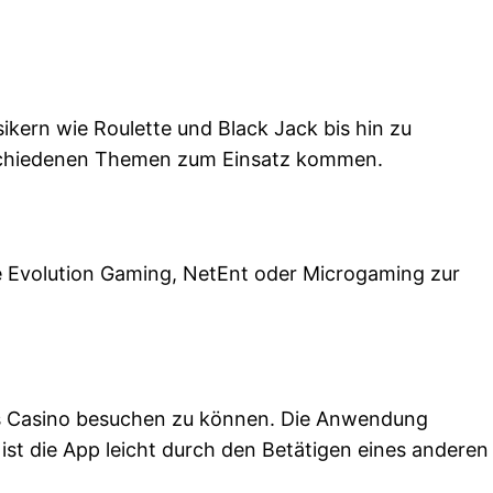
ikern wie Roulette und Black Jack bis hin zu
erschiedenen Themen zum Einsatz kommen.
e Evolution Gaming, NetEnt oder Microgaming zur
 das Casino besuchen zu können. Die Anwendung
ist die App leicht durch den Betätigen eines anderen