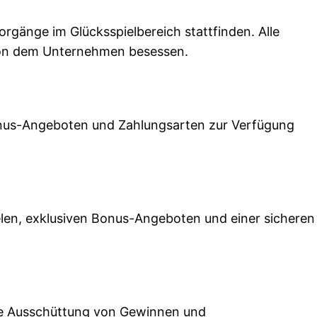
orgänge im Glücksspielbereich stattfinden. Alle
 von dem Unternehmen besessen.
 Bonus-Angeboten und Zahlungsarten zur Verfügung
elen, exklusiven Bonus-Angeboten und einer sicheren
 die Ausschüttung von Gewinnen und