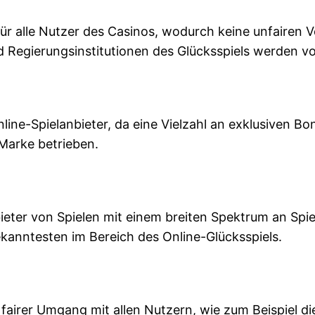
für alle Nutzer des Casinos, wodurch keine unfairen V
d Regierungsinstitutionen des Glücksspiels werden
Online-Spielanbieter, da eine Vielzahl an exklusiven
 Marke betrieben.
ieter von Spielen mit einem breiten Spektrum an Spi
kanntesten im Bereich des Online-Glücksspiels.
h fairer Umgang mit allen Nutzern, wie zum Beispiel