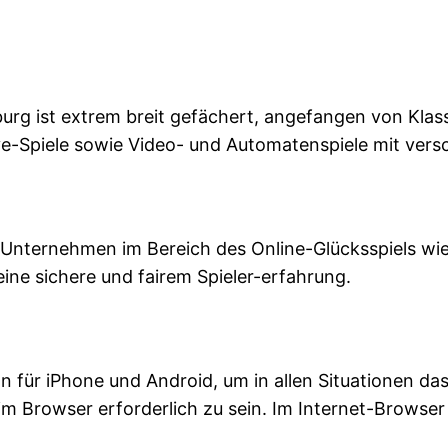
urg ist extrem breit gefächert, angefangen von Klass
ive-Spiele sowie Video- und Automatenspiele mit v
 Unternehmen im Bereich des Online-Glücksspiels wi
eine sichere und fairem Spieler-erfahrung.
 an für iPhone und Android, um in allen Situationen
 Browser erforderlich zu sein. Im Internet-Browser 