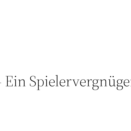
– Ein Spielervergnüg