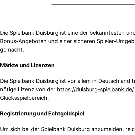
Die Spielbank Duisburg ist eine der bekanntesten un
Bonus-Angeboten und einer sicheren Spieler-Umgebun
gemacht.
Märkte und Lizenzen
Die Spielbank Duisburg ist vor allem in Deutschland 
nötige Lizenz von der
https://duisburg-spielbank.de/
Glücksspielbereich.
Registrierung und Echtgeldspiel
Um sich bei der Spielbank Duisburg anzumelden, reich