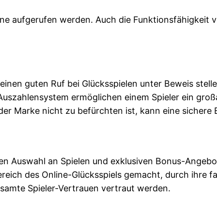
ine aufgerufen werden. Auch die Funktionsfähigkeit v
inen guten Ruf bei Glücksspielen unter Beweis stellen
szahlensystem ermöglichen einem Spieler ein großart
der Marke nicht zu befürchten ist, kann eine sichere 
en Auswahl an Spielen und exklusiven Bonus-Angeboten
Bereich des Online-Glücksspiels gemacht, durch ihre
samte Spieler-Vertrauen vertraut werden.