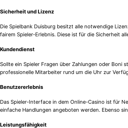
Sicherheit und Lizenz
Die Spielbank Duisburg besitzt alle notwendige Lizen
fairem Spieler-Erlebnis. Diese ist für die Sicherheit a
Kundendienst
Sollte ein Spieler Fragen über Zahlungen oder Boni 
professionelle Mitarbeiter rund um die Uhr zur Ver
Benutzererlebnis
Das Spieler-Interface in dem Online-Casino ist für 
einfache Handlungen angeboten werden. Ebenso sind 
Leistungsfähigkeit