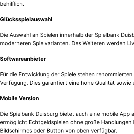
behilflich.
Glücksspielauswahl
Die Auswahl an Spielen innerhalb der Spielbank Duisb
moderneren Spielvarianten. Des Weiteren werden L
Softwareanbieter
Für die Entwicklung der Spiele stehen renommierten
Verfügung. Dies garantiert eine hohe Qualität sowie 
Mobile Version
Die Spielbank Duisburg bietet auch eine mobile App
ermöglicht Echtgeldspielen ohne große Handlungen im
Bildschirmes oder Button von oben verfügbar.