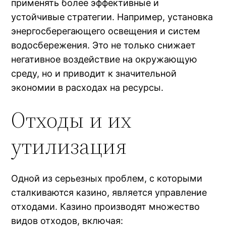
применять более эффективные и
устойчивые стратегии. Например, установка
энергосберегающего освещения и систем
водосбережения. Это не только снижает
негативное воздействие на окружающую
среду, но и приводит к значительной
экономии в расходах на ресурсы.
Отходы и их
утилизация
Одной из серьезных проблем, с которыми
сталкиваются казино, является управление
отходами. Казино производят множество
видов отходов, включая: