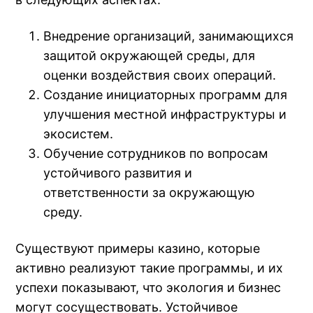
Внедрение организаций, занимающихся
защитой окружающей среды, для
оценки воздействия своих операций.
Создание инициаторных программ для
улучшения местной инфраструктуры и
экосистем.
Обучение сотрудников по вопросам
устойчивого развития и
ответственности за окружающую
среду.
Существуют примеры казино, которые
активно реализуют такие программы, и их
успехи показывают, что экология и бизнес
могут сосуществовать. Устойчивое