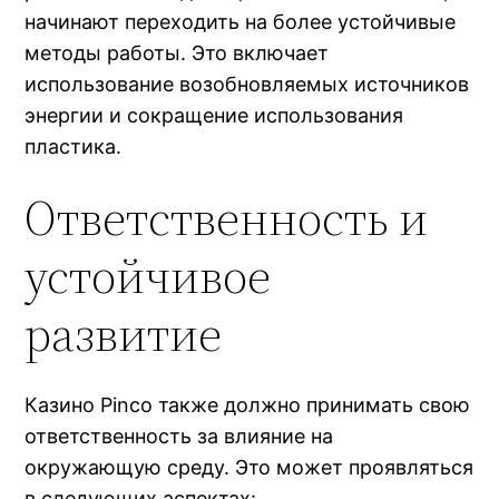
начинают переходить на более устойчивые
методы работы. Это включает
использование возобновляемых источников
энергии и сокращение использования
пластика.
Ответственность и
устойчивое
развитие
Казино Pinco также должно принимать свою
ответственность за влияние на
окружающую среду. Это может проявляться
в следующих аспектах: