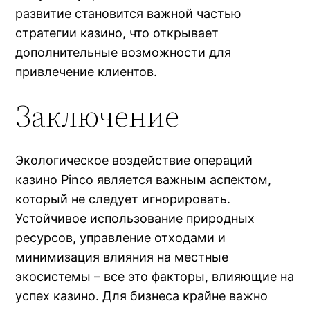
развитие становится важной частью
стратегии казино, что открывает
дополнительные возможности для
привлечение клиентов.
Заключение
Экологическое воздействие операций
казино Pinco является важным аспектом,
который не следует игнорировать.
Устойчивое использование природных
ресурсов, управление отходами и
минимизация влияния на местные
экосистемы – все это факторы, влияющие на
успех казино. Для бизнеса крайне важно