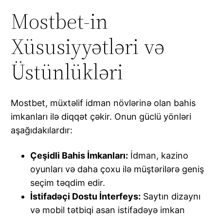
Mostbet-in
Xüsusiyyətləri və
Üstünlükləri
Mostbet, müxtəlif idman növlərinə olan bahis
imkanları ilə diqqət çəkir. Onun güclü yönləri
aşağıdakılardır:
Çeşidli Bahis İmkanları:
İdman, kazino
oyunları və daha çoxu ilə müştərilərə geniş
seçim təqdim edir.
İstifadəçi Dostu İnterfeys:
Saytın dizaynı
və mobil tətbiqi asan istifadəyə imkan