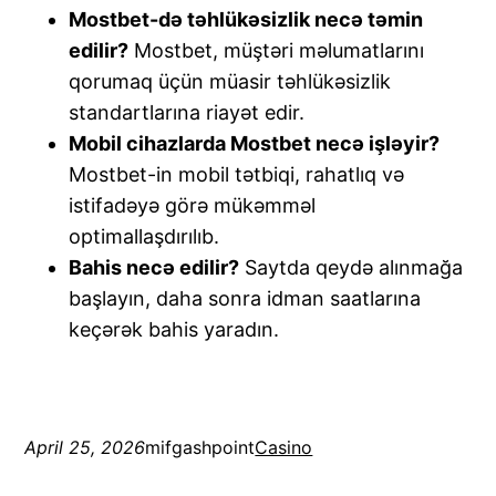
Mostbet-də təhlükəsizlik necə təmin
edilir?
Mostbet, müştəri məlumatlarını
qorumaq üçün müasir təhlükəsizlik
standartlarına riayət edir.
Mobil cihazlarda Mostbet necə işləyir?
Mostbet-in mobil tətbiqi, rahatlıq və
istifadəyə görə mükəmməl
optimallaşdırılıb.
Bahis necə edilir?
Saytda qeydə alınmağa
başlayın, daha sonra idman saatlarına
keçərək bahis yaradın.
April 25, 2026
mifgashpoint
Casino