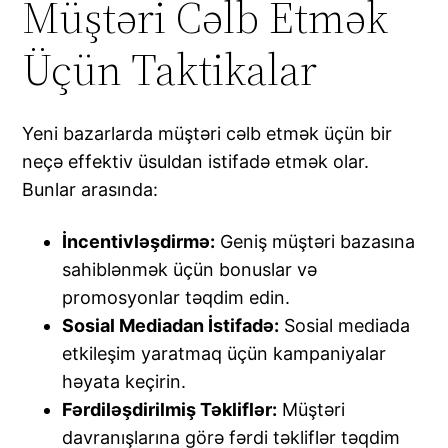
Müştəri Cəlb Etmək
Üçün Taktikalar
Yeni bazarlarda müştəri cəlb etmək üçün bir
neçə effektiv üsuldan istifadə etmək olar.
Bunlar arasında:
İncentivləşdirmə:
Geniş müştəri bazasına
sahiblənmək üçün bonuslar və
promosyonlar təqdim edin.
Sosial Mediadan İstifadə:
Sosial mediada
etkileşim yaratmaq üçün kampaniyalar
həyata keçirin.
Fərdiləşdirilmiş Təkliflər:
Müştəri
davranışlarına görə fərdi təkliflər təqdim