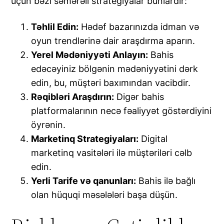
üçün bəzi səmərəli strategiyalar bunlardır:
Təhlil Edin:
Hədəf bazarınızda idman və
oyun trendlərinə dair araşdırma aparın.
Yerel Mədəniyyəti Anlayın:
Bahis
edəcəyiniz bölgənin mədəniyyətini dərk
edin, bu, müştəri baxımından vacibdir.
Rəqibləri Araşdırın:
Digər bahis
platformalarının necə fəaliyyət göstərdiyini
öyrənin.
Marketinq Strategiyaları:
Digital
marketinq vasitələri ilə müştəriləri cəlb
edin.
Yerli Tarife və qanunları:
Bahis ilə bağlı
olan hüquqi məsələləri başa düşün.