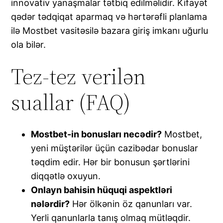
innovativ yanaşmalar tətbiq edilməlidir. Kifayət
qədər tədqiqat aparmaq və hərtərəfli planlama
ilə Mostbet vasitəsilə bazara giriş imkanı uğurlu
ola bilər.
Tez-tez verilən
suallar (FAQ)
Mostbet-in bonusları necədir?
Mostbet,
yeni müştərilər üçün cazibədar bonuslar
təqdim edir. Hər bir bonusun şərtlərini
diqqətlə oxuyun.
Onlayn bahisin hüquqi aspektləri
nələrdir?
Hər ölkənin öz qanunları var.
Yerli qanunlarla tanış olmaq mütləqdir.