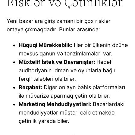
Risklər və Çətinliklər
Yeni bazarlara giriş zamanı bir çox risklər
ortaya çıxmaqdadır. Bunlar arasında:
Hüquqi Mürəkkəblik:
Hər bir ülkənin özünə
məxsus qanun və tənzimləmələri var.
Müxtəlif İstək və Davranışlar:
Hədəf
auditoriyanın idman və oyunlarla bağlı
fərqli tələbləri ola bilər.
Rəqabət:
Digər onlayn bahis platformaları
ilə mübarizə aparmaq çətin ola bilər.
Marketinq Məhdudiyyətləri:
Bazarlardakı
məhdudiyyətlər müştəri cəlb etməkdə
çətinlik yarada bilər.